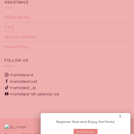
ASSISTANCE
Official Stores
F.A.Q
Terms & Condition
Privacy Policy
FOLLOW US
mamabearid
mamabearcoid
mamabear_id
mamabear teh pelancar asi
X
Register Now and Enjoy the Perks!
REGISTER NOW