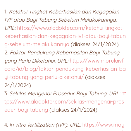
1.
Ketahui Tingkat Keberhasilan dan Kegagalan
IVF atau Bayi Tabung Sebelum Melakukannya.
URL:
https://www.alodokter.com/ketahui-tingkat-
keberhasilan-dan-kegagalan-ivf-atau-bayi-tabun
g-sebelum-melakukannya
(diakses 24/1/2024)
2.
Faktor Pendukung Keberhasilan Bayi Tabung
yang Perlu Diketahui. URL:
https://www.morulaivf.
co.id/id/blog/faktor-pendukung-keberhasilan-ba
yi-tabung-yang-perlu-diketahui/
(diakses
24/1/2024)
3.
Sekilas Mengenai Prosedur Bayi Tabung. URL:
ht
tps://www.alodokter.com/sekilas-mengenai-pros
edur-bayi-tabung
(diakses 24/1/2024)
4.
In vitro fertilization (IVF). URL:
https://www.may