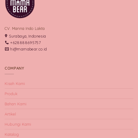
CV. Manna Indo Lakta
Surabaya, Indonesia
+628888695757
hi@mamabear.co.id
COMPANY
Kisah Kami
Produk
Bahan Kami
Artikel
Hubungi Kami
Katalog