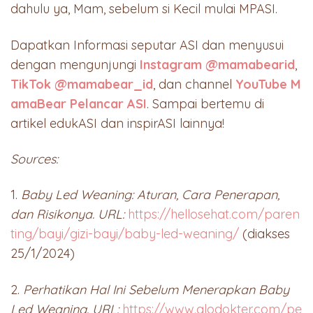
dahulu ya, Mam, sebelum si Kecil mulai MPASI.
Dapatkan Informasi seputar ASI dan menyusui
dengan mengunjungi
Instagram @mamabearid
,
TikTok @mamabear_id
, dan channel
YouTube M
amaBear Pelancar ASI
. Sampai bertemu di
artikel edukASI dan inspirASI lainnya!
Sources:
1.
Baby Led Weaning: Aturan, Cara Penerapan,
dan Risikonya. URL:
https://hellosehat.com/paren
ting/bayi/gizi-bayi/baby-led-weaning/
(diakses
25/1/2024)
2.
Perhatikan Hal Ini Sebelum Menerapkan Baby
Led Weaning. URL:
https://www.alodokter.com/pe