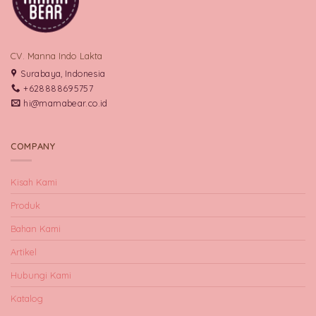
CV. Manna Indo Lakta
Surabaya, Indonesia
+628888695757
hi@mamabear.co.id
COMPANY
Kisah Kami
Produk
Bahan Kami
Artikel
Hubungi Kami
Katalog