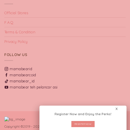
Official Stores
F.A.Q
Terms & Condition
Privacy Policy
FOLLOW US
mamabearid
mamabearcoid
mamabear_id
mamabear teh pelancar asi
X
Register Now and Enjoy the Perks!
REGISTER NOW
Copyright ©2019 - 2026 CV Manna Indo Lakta.