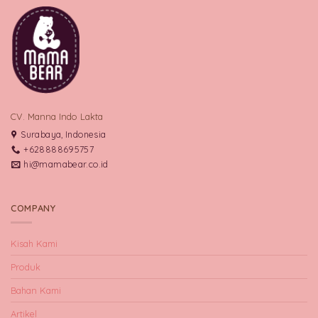
CV. Manna Indo Lakta
Surabaya, Indonesia
+628888695757
hi@mamabear.co.id
COMPANY
Kisah Kami
Produk
Bahan Kami
Artikel