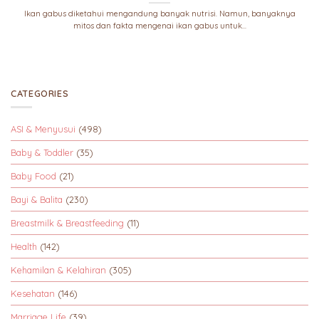
Ikan gabus diketahui mengandung banyak nutrisi. Namun, banyaknya
mitos dan fakta mengenai ikan gabus untuk...
CATEGORIES
ASI & Menyusui
(498)
Baby & Toddler
(35)
Baby Food
(21)
Bayi & Balita
(230)
Breastmilk & Breastfeeding
(11)
Health
(142)
Kehamilan & Kelahiran
(305)
Kesehatan
(146)
Marriage Life
(39)