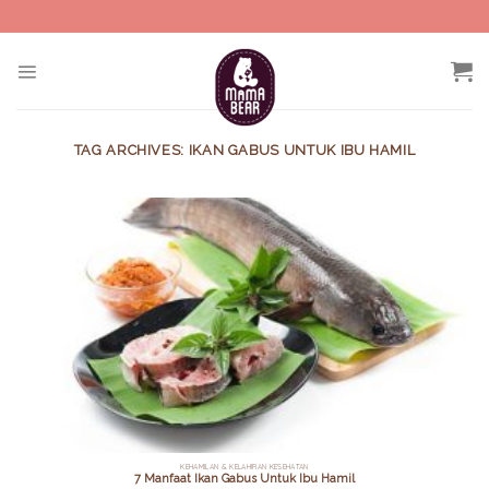
Skip
to
content
TAG ARCHIVES:
IKAN GABUS UNTUK IBU HAMIL
KEHAMILAN & KELAHIRAN KESEHATAN
7 Manfaat Ikan Gabus Untuk Ibu Hamil