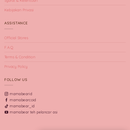
Syarat & Ketentuan
Kebijakan Privasi
ASSISTANCE
Official Stores
F.A.Q
Terms & Condition
Privacy Policy
FOLLOW US
mamabearid
mamabearcoid
mamabear_id
mamabear teh pelancar asi