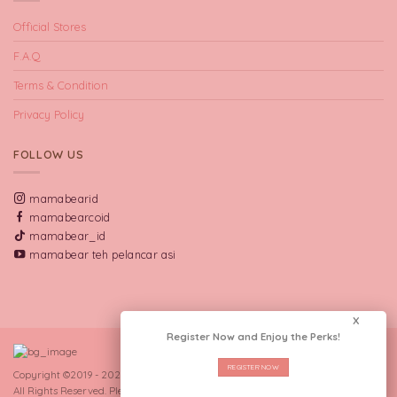
Official Stores
F.A.Q
Terms & Condition
Privacy Policy
FOLLOW US
mamabearid
mamabearcoid
mamabear_id
mamabear teh pelancar asi
X
Register Now and Enjoy the Perks!
REGISTER NOW
Copyright ©2019 - 2026 CV Manna Indo Lakta.
All Rights Reserved. Please send bug report and feedback to:
GRADIN