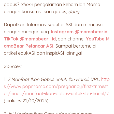
gabus?
Share
pengalaman kehamilan Mama
dengan konsumsi ikan gabus,
dong.
Dapatkan Informasi seputar ASI dan menyusui
dengan mengunjungi
Instagram @mamabearid
,
TikTok @mamabear_id
, dan channel
YouTube M
amaBear Pelancar ASI
. Sampai bertemu di
artikel edukASI dan inspirASI lainnya!
Sources:
1.
7 Manfaat Ikan Gabus untuk Ibu Hamil. URL:
http
s://www.popmama.com/pregnancy/first-trimest
er/ninda/manfaat-ikan-gabus-untuk-ibu-hamil/7
(diakses 22/10/2023)
2.
Ini Manfaat Ikan Gabus dan Kandungan