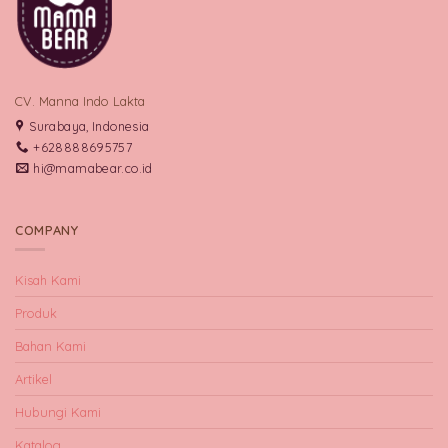
CV. Manna Indo Lakta
Surabaya, Indonesia
+628888695757
hi@mamabear.co.id
COMPANY
Kisah Kami
Produk
Bahan Kami
Artikel
Hubungi Kami
Katalog