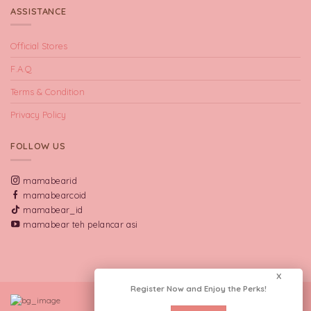
ASSISTANCE
Official Stores
F.A.Q
Terms & Condition
Privacy Policy
FOLLOW US
mamabearid
mamabearcoid
mamabear_id
mamabear teh pelancar asi
X
Register Now and Enjoy the Perks!