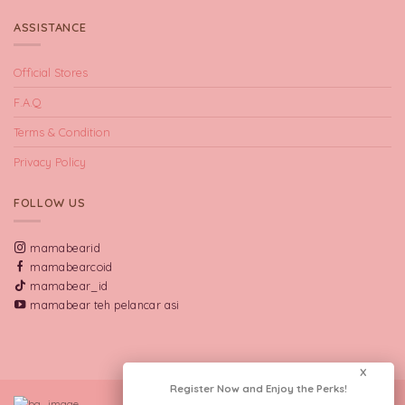
ASSISTANCE
Official Stores
F.A.Q
Terms & Condition
Privacy Policy
FOLLOW US
mamabearid
mamabearcoid
mamabear_id
mamabear teh pelancar asi
X
Register Now and Enjoy the Perks!