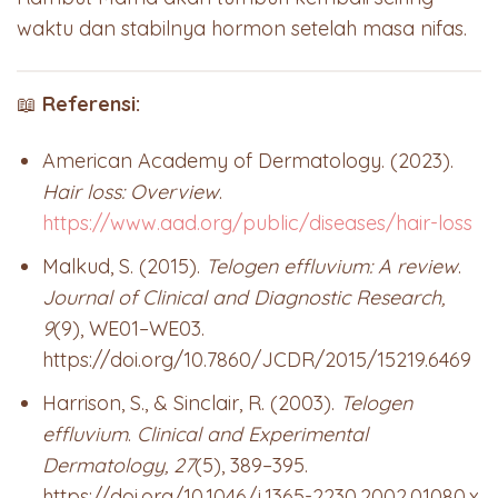
waktu dan stabilnya hormon setelah masa nifas.
📖
Referensi:
American Academy of Dermatology. (2023).
Hair loss: Overview
.
https://www.aad.org/public/diseases/hair-loss
Malkud, S. (2015).
Telogen effluvium: A review
.
Journal of Clinical and Diagnostic Research,
9
(9), WE01–WE03.
https://doi.org/10.7860/JCDR/2015/15219.6469
Harrison, S., & Sinclair, R. (2003).
Telogen
effluvium
.
Clinical and Experimental
Dermatology, 27
(5), 389–395.
https://doi.org/10.1046/j.1365-2230.2002.01080.x