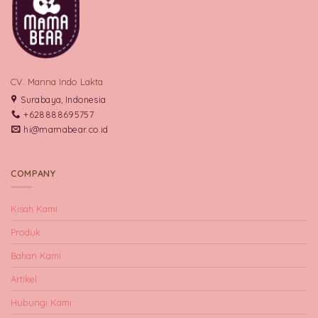
CV. Manna Indo Lakta
Surabaya, Indonesia
+628888695757
hi@mamabear.co.id
COMPANY
Kisah Kami
Produk
Bahan Kami
Artikel
Hubungi Kami