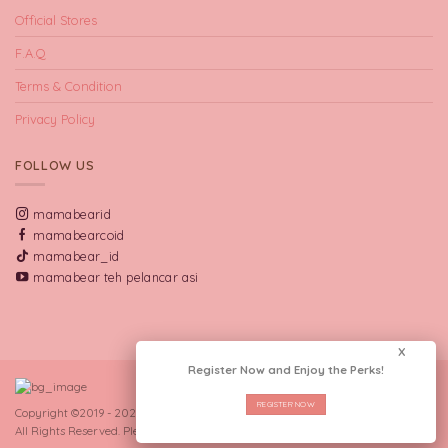
Official Stores
F.A.Q
Terms & Condition
Privacy Policy
FOLLOW US
mamabearid
mamabearcoid
mamabear_id
mamabear teh pelancar asi
X
Register Now and Enjoy the Perks!
REGISTER NOW
Copyright ©2019 - 2026 CV Manna Indo Lakta.
All Rights Reserved. Please send bug report and feedback to:
GRADIN