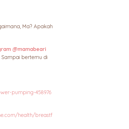
Bagaimana, Ma? Apakah
agram @mamabeari
. Sampai bertemu di
power-pumping-458976
ne.com/health/breastf