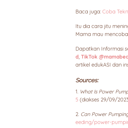
Baca juga:
Coba Tekni
Itu dia cara jitu me
Mama mau mencob
Dapatkan Informasi 
d
,
TikTok @mamabea
artikel edukASI dan in
Sources:
1.
What Is Power Pump
5
(diakses 29/09/202
2.
Can Power Pumping 
eeding/power-pumpi