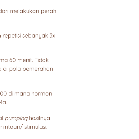
 dari melakukan perah
 repetisi sebanyak 3x
a 60 menit. Tidak
a di pola pemerahan
04.00 di mana hormon
Ma.
al
pumping
hasilnya
ntaan/ stimulasi.