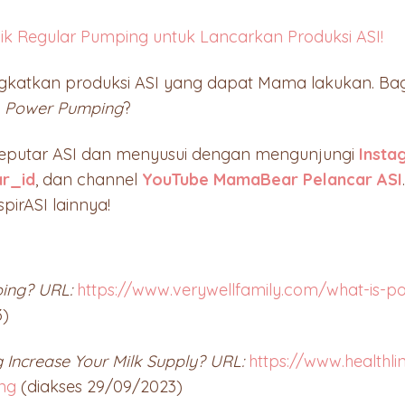
k Regular Pumping untuk Lancarkan Produksi ASI!
ningkatkan produksi ASI yang dapat Mama lakukan. 
a
Power Pumping
?
seputar ASI dan menyusui dengan mengunjungi
Inst
r_id
, dan channel
YouTube MamaBear Pelancar ASI
spirASI lainnya!
ing? URL:
https://www.verywellfamily.com/what-is-
3)
Increase Your Milk Supply? URL:
https://www.healthli
ng
(diakses 29/09/2023)