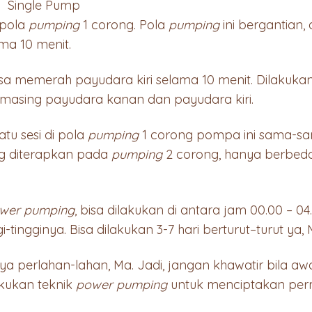
Single Pump
 pola
pumping
1 corong. Pola
pumping
ini bergantian,
ma 10 menit.
sa memerah payudara kiri selama 10 menit. Dilakukan
g-masing payudara kanan dan payudara kiri.
atu sesi di pola
pumping
1 corong pompa ini sama-sam
ng diterapkan pada
pumping
2 corong, hanya berbed
wer pumping
, bisa dilakukan di antara jam 00.00 – 
i-tingginya. Bisa dilakukan 3-7 hari berturut–turut ya, 
a perlahan-lahan, Ma. Jadi, jangan khawatir bila aw
akukan teknik
power pumping
untuk menciptakan permi