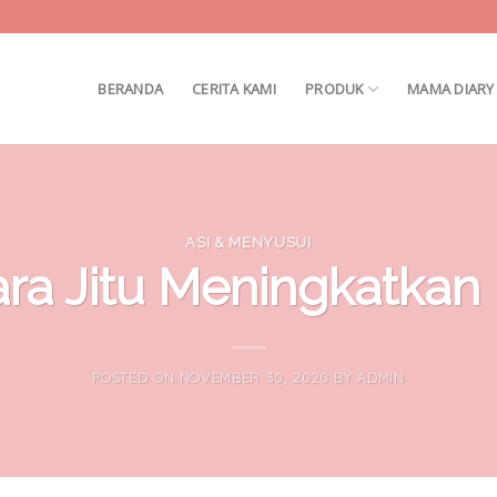
BERANDA
CERITA KAMI
PRODUK
MAMA DIARY
ASI & MENYUSUI
ra Jitu Meningkatkan
POSTED ON
NOVEMBER 30, 2020
BY
ADMIN