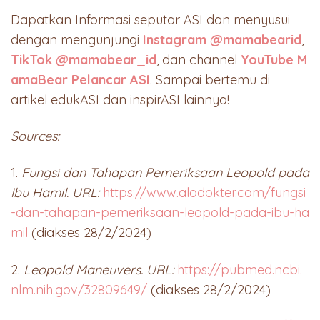
Dapatkan Informasi seputar ASI dan menyusui
dengan mengunjungi
Instagram @mamabearid
,
TikTok @mamabear_id
, dan channel
YouTube M
amaBear Pelancar ASI
. Sampai bertemu di
artikel edukASI dan inspirASI lainnya!
Sources:
1.
Fungsi dan Tahapan Pemeriksaan Leopold pada
Ibu Hamil. URL:
https://www.alodokter.com/fungsi
-dan-tahapan-pemeriksaan-leopold-pada-ibu-ha
mil
(diakses 28/2/2024)
2.
Leopold Maneuvers. URL:
https://pubmed.ncbi.
nlm.nih.gov/32809649/
(diakses 28/2/2024)