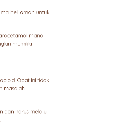
ama beli aman untuk
 paracetamol mana
gkin memiliki
ioid. Obat ini tidak
an masalah
in dan harus melalui
.