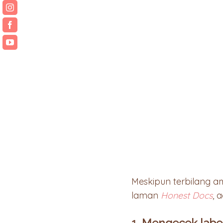
Meskipun terbilang a
laman
Honest Docs
, 
1. Mengecek labe