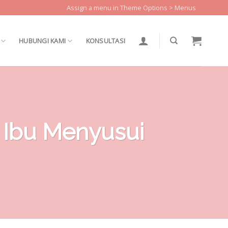
Assign a menu in Theme Options > Menus
HUBUNGI KAMI
KONSULTASI
 Ibu Menyusui