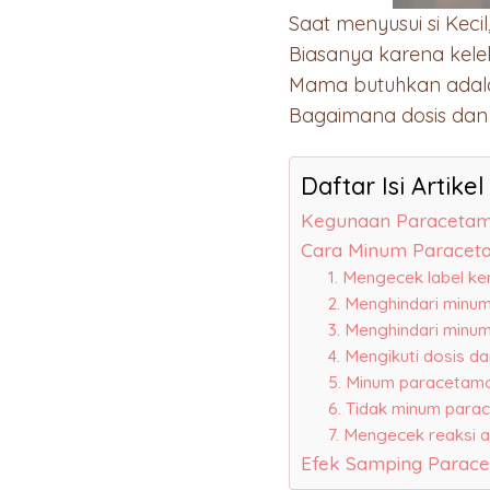
Saat menyusui si Kec
Biasanya karena kele
Mama butuhkan adala
Bagaimana dosis dan 
Daftar Isi Artikel
Kegunaan Paracetamo
Cara Minum Paracet
1. Mengecek label k
2. Menghindari min
3. Menghindari min
4. Mengikuti dosis d
5. Minum paracetamol
6. Tidak minum para
7. Mengecek reaksi a
Efek Samping Parace