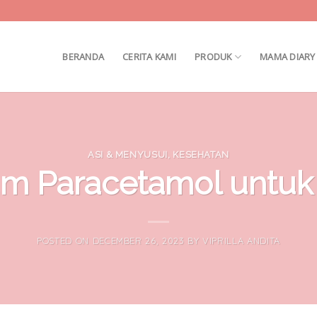
BERANDA
CERITA KAMI
PRODUK
MAMA DIARY
ASI & MENYUSUI
,
KESEHATAN
um Paracetamol untuk
POSTED ON
DECEMBER 26, 2023
BY
VIPRILLA ANDITA