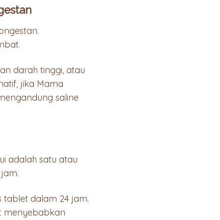
gestan
ongestan.
mbat.
n darah tinggi, atau
atif, jika Mama
 mengandung saline
i adalah satu atau
 jam.
 tablet dalam 24 jam.
pat menyebabkan