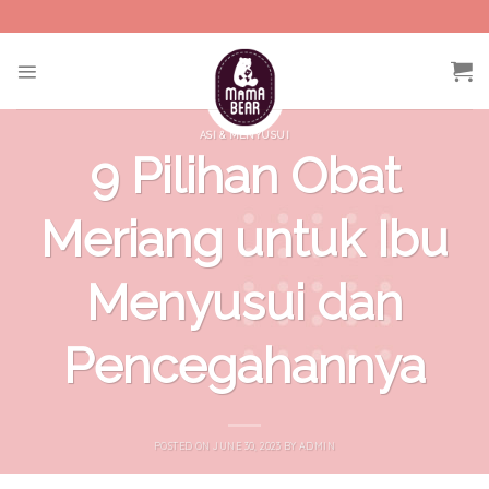
Skip
to
content
ASI & MENYUSUI
9 Pilihan Obat
Meriang untuk Ibu
Menyusui dan
Pencegahannya
POSTED ON
JUNE 30, 2023
BY
ADMIN