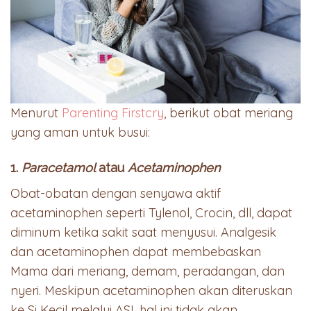
Menurut
Parenting Firstcry
, berikut obat meriang
yang aman untuk busui:
1.
Paracetamol
atau
Acetaminophen
Obat-obatan dengan senyawa aktif
acetaminophen seperti Tylenol, Crocin, dll, dapat
diminum ketika sakit saat menyusui. Analgesik
dan acetaminophen dapat membebaskan
Mama dari meriang, demam, peradangan, dan
nyeri. Meskipun acetaminophen akan diteruskan
ke Si Kecil melalui ASI, hal ini tidak akan