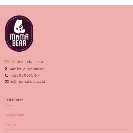
CV. Manna Indo Lakta
Surabaya, Indonesia
+628888695757
hi@mamabear.co.id
COMPANY
Kisah Kami
Produk