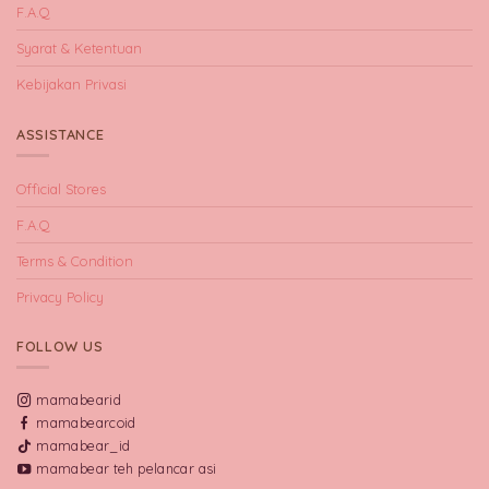
F.A.Q
Syarat & Ketentuan
Kebijakan Privasi
ASSISTANCE
Official Stores
F.A.Q
Terms & Condition
Privacy Policy
FOLLOW US
mamabearid
mamabearcoid
mamabear_id
mamabear teh pelancar asi