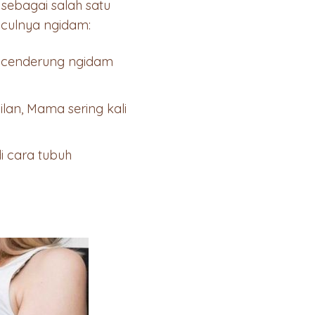
sebagai salah satu
nculnya ngidam:
i cenderung ngidam
lan, Mama sering kali
i cara tubuh