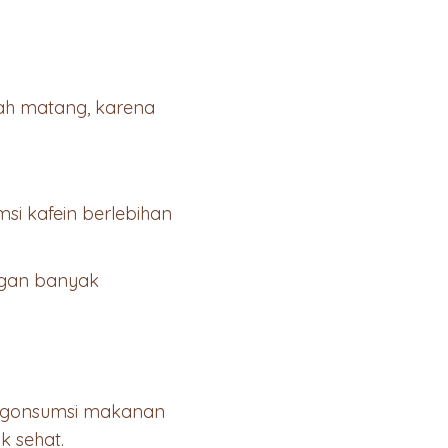
ngah matang, karena
msi kafein berlebihan
ngan banyak
ngonsumsi makanan
k sehat.