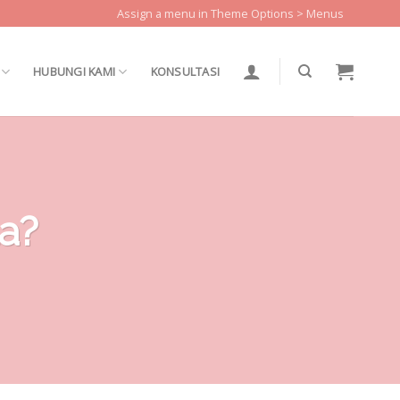
Assign a menu in Theme Options > Menus
HUBUNGI KAMI
KONSULTASI
ta?