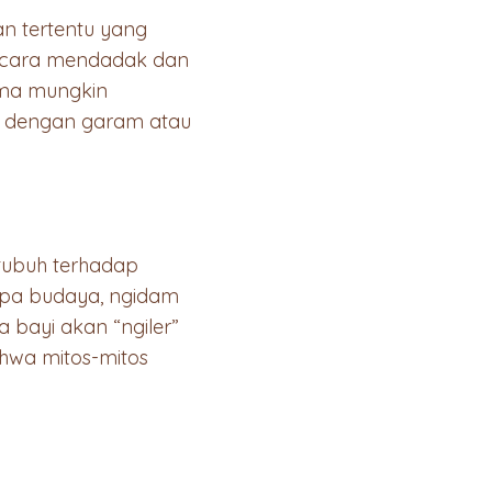
n tertentu yang
 secara mendadak dan
Mama mungkin
a dengan garam atau
tubuh terhadap
apa budaya, ngidam
a bayi akan “ngiler”
ahwa mitos-mitos