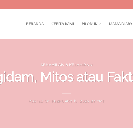
BERANDA
CERITA KAMI
PRODUK
MAMA DIARY
KEHAMILAN & KELAHIRAN
idam, Mitos atau Fak
POSTED ON
FEBRUARY 15, 2025
BY
YMT