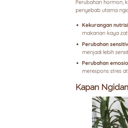
Perubahan hormon, kh
penyebab utama ngida
Kekurangan nutrisi
makanan kaya zat 
Perubahan sensiti
menjadi lebih sensi
Perubahan emosio
merespons stres a
Kapan Ngidam