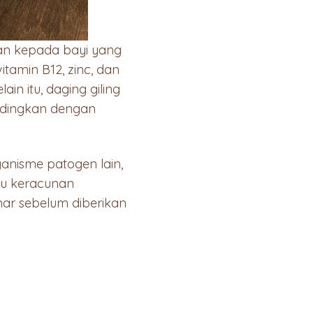
kan kepada bayi yang
tamin B12, zinc, dan
in itu, daging giling
andingkan dengan
ganisme patogen lain,
au keracunan
nar sebelum diberikan