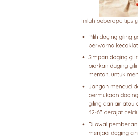
Inilah beberapa tips 
Pilih daging giling
berwarna kecoklata
Simpan daging gili
biarkan daging gi
mentah, untuk men
Jangan mencuci da
permukaan daging 
giling dari air at
62-63 derajat celc
Di awal pemberian 
menjadi daging cin