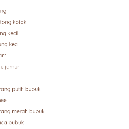
ing
otong kotak
ng kecil
ong kecil
ram
du jamur
wang putih bubuk
hee
awang merah bubuk
rica bubuk