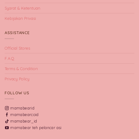
Syarat & Ketentuan
Kebijakan Privasi
ASSISTANCE
Official Stores
F.A.Q
Terms & Condition
Privacy Policy
FOLLOW US
mamabearid
mamabearcoid
mamabear_id
mamabear teh pelancar asi