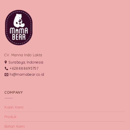
CV. Manna Indo Lakta
Surabaya, Indonesia
+628888695757
hi@mamabear.co.id
COMPANY
Kisah Kami
Produk
Bahan Kami