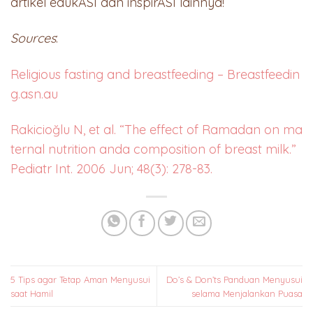
artikel edukASI dan inspirASI lainnya!
Sources
:
Religious fasting and breastfeeding – Breastfeedin
g.asn.au
Rakicioğlu N, et al. “The effect of Ramadan on ma
ternal nutrition anda composition of breast milk.”
Pediatr Int. 2006 Jun; 48(3): 278-83.
5 Tips agar Tetap Aman Menyusui
Do’s & Don’ts Panduan Menyusui
saat Hamil
selama Menjalankan Puasa