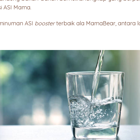
i ASI Mama.
i minuman ASI
booster
terbaik ala MamaBear, antara la