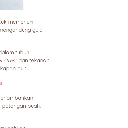
ntuk memenuhi
k mengandung gula
dalam tubuh.
t stress
dan tekanan
i kapan pun.
i
menambahkan
i potongan buah,