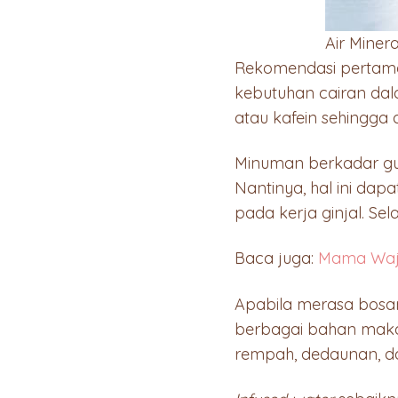
Air Minera
Rekomendasi pertama
kebutuhan cairan dal
atau kafein sehingga
Minuman berkadar gul
Nantinya, hal ini da
pada kerja ginjal. Se
Baca juga:
Mama Waji
Apabila merasa bos
berbagai bahan makan
rempah, dedaunan, d