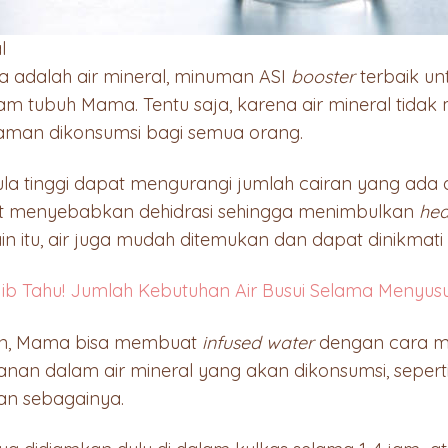
l
 adalah air mineral, minuman ASI
booster
terbaik u
am tubuh Mama. Tentu saja, karena air mineral tida
 aman dikonsumsi bagi semua orang.
a tinggi dapat mengurangi jumlah cairan yang ada 
pat menyebabkan dehidrasi sehingga menimbulkan
hea
lain itu, air juga mudah ditemukan dan dapat dinikmat
b Tahu! Jumlah Kebutuhan Air Busui Selama Menyusu
an, Mama bisa membuat
infused water
dengan cara 
an dalam air mineral yang akan dikonsumsi, sepert
an sebagainya.