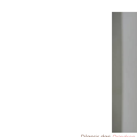
Dilansir dari
Dripdrop
,