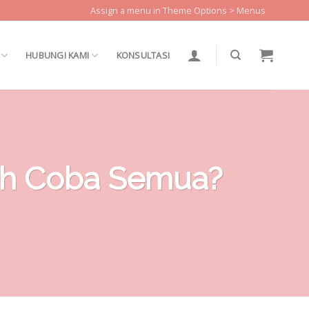
Assign a menu in Theme Options > Menus
HUBUNGI KAMI
KONSULTASI
dah Coba Semua?