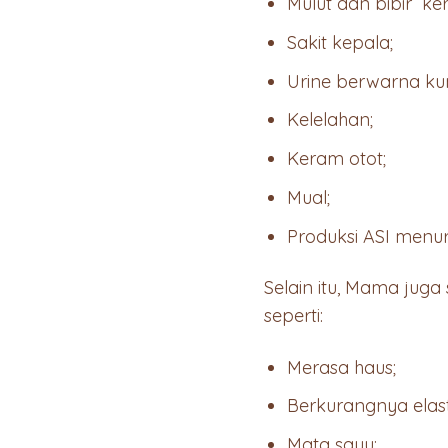
Mulut dan bibir ker
Sakit kepala;
Urine berwarna ku
Kelelahan;
Keram otot;
Mual;
Produksi ASI menur
Selain itu, Mama jug
seperti:
Merasa haus;
Berkurangnya elastis
Mata sayu;