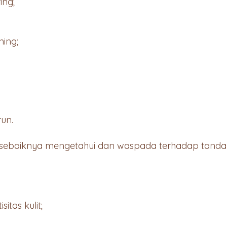
ing;
ning;
un.
a sebaiknya mengetahui dan waspada terhadap tanda 
itas kulit;