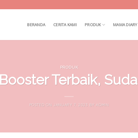
BERANDA
CERITA KAMI
PRODUK
MAMA DIARY
PRODUK
Booster Terbaik, Su
POSTED ON
JANUARY 7, 2023
BY
ADMIN