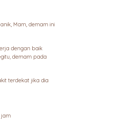
panik, Mam, demam ini
erja dengan baik
begitu, demam pada
t terdekat jika dia
4 jam