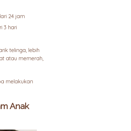
ari 24 jam
 3 hari
ik telinga, lebih
ucat atau memerah,
oba melakukan
am Anak