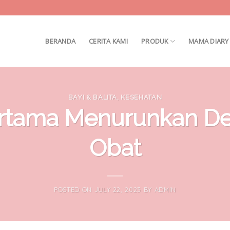
BERANDA
CERITA KAMI
PRODUK
MAMA DIARY
BAYI & BALITA
,
KESEHATAN
ertama Menurunkan 
Obat
POSTED ON
JULY 22, 2023
BY
ADMIN