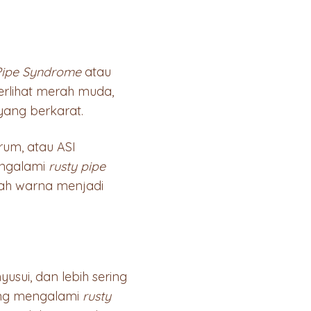
Pipe Syndrome
atau
erlihat merah muda,
 yang berkarat.
rum, atau ASI
engalami
rusty pipe
bah warna menjadi
sui, dan lebih sering
ang mengalami
rusty