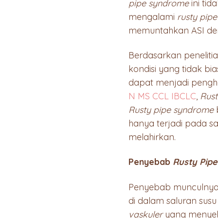
pipe syndrome
ini ti
mengalami
rusty pip
memuntahkan ASI de
Berdasarkan peneliti
kondisi yang tidak b
dapat menjadi pengha
N MS CCL IBCLC
,
Rust
Rusty pipe syndrome
b
hanya terjadi pada s
melahirkan.
Penyebab
Rusty Pip
Penyebab munculny
di dalam saluran sus
vaskuler
yang menye