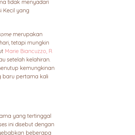
ama tidak menyadari
 Kecil yang
rome
merupakan
ari, tetapi mungkin
ut
Marie Biancuzzo, R
u setelah kelahiran.
 menutup kemungkinan
g baru pertama kali
ama yang tertinggal
s ini disebut dengan
yebabkan beberapa