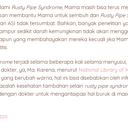
alami
Rusty Pipe Syndrome
, Mama masih bisa terus men
ru akan membantu Mama untuk sembuh dari
Rusty Pipe
n ASI tidak tersumbat. Bahkan, banyak penelitian 
mpur sedikit darah kemungkinan tidak akan mengga
apapun yang membahayakan mereka kecuali jika Mama
tis.
drome
terjadi selama beberapa kali selama menyusui
okter, ya, Ma. Karena, menurut
National Library of 
ang berubah warna, hal ini bisa disebabkan oleh infek
asalah kesehatan tambahan selain
rusty pipe syndro
 dengan dokter untuk mengantisipasi hal buruk di ma
zzo