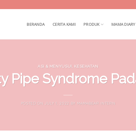
BERANDA
CERITA KAMI
PRODUK
MAMA DIARY
ASI & MENYUSUI
,
KESEHATAN
y Pipe Syndrome Pad
POSTED ON
JULY 1, 2022
BY
MAMABEAR INTERN