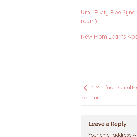
Um, “Rusty Pipe Synd
r.com)
New Mom Learns About
5 Manfaat Bantal M
Ketahui
Leave a Reply
Your email address wil