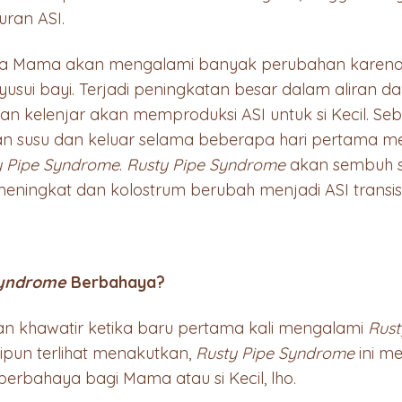
uran ASI.
ara Mama akan mengalami banyak perubahan karena
ui bayi. Terjadi peningkatan besar dalam aliran d
an kelenjar akan memproduksi ASI untuk si Kecil. Seba
an susu dan keluar selama beberapa hari pertama men
y Pipe Syndrome
.
Rusty Pipe Syndrome
akan sembuh s
eningkat dan kolostrum berubah menjadi ASI transisi
Syndrome
Berbahaya?
n khawatir ketika baru pertama kali mengalami
Rust
ipun terlihat menakutkan,
Rusty Pipe Syndrome
ini m
berbahaya bagi Mama atau si Kecil, lho.