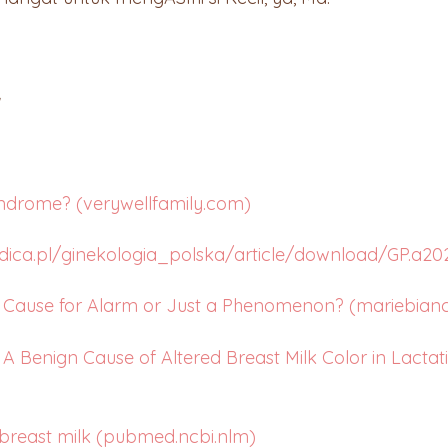
yndrome? (verywellfamily.com)
edica.pl/ginekologia_polska/article/download/GP.a20
 Cause for Alarm or Just a Phenomenon? (mariebian
A Benign Cause of Altered Breast Milk Color in Lactat
 breast milk (pubmed.ncbi.nlm)