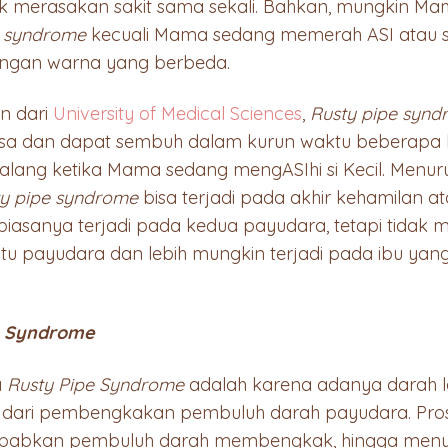
dak merasakan sakit sama sekali. Bahkan, mungkin M
e syndrome
kecuali Mama sedang memerah ASI atau si
ngan warna yang berbeda.
an dari
University of Medical Sciences
,
Rusty pipe synd
iasa dan dapat sembuh dalam kurun waktu beberapa h
lang ketika Mama sedang mengASIhi si Kecil. Menur
y pipe syndrome
bisa terjadi pada akhir kehamilan ata
iasanya terjadi pada kedua payudara, tetapi tidak
atu payudara dan lebih mungkin terjadi pada ibu yan
e Syndrome
a
Rusty Pipe Syndrome
adalah karena adanya darah l
u dari pembengkakan pembuluh darah payudara. Prose
babkan pembuluh darah membengkak, hingga men