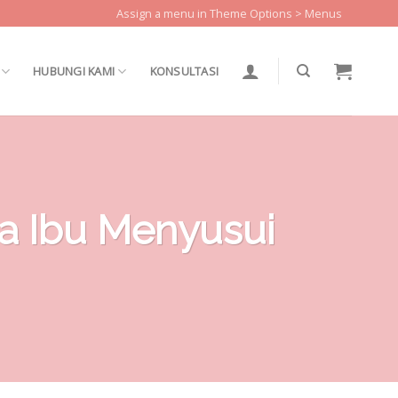
Assign a menu in Theme Options > Menus
HUBUNGI KAMI
KONSULTASI
a Ibu Menyusui