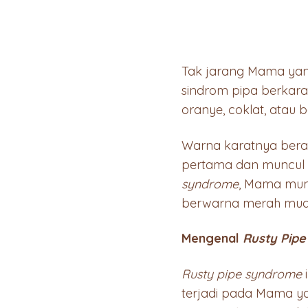
Tak jarang Mama ya
sindrom pipa berkara
oranye, coklat, atau b
Warna karatnya beras
pertama dan muncul s
syndrome
, Mama mung
berwarna merah mud
Mengenal
Rusty Pip
Rusty pipe syndrome
i
terjadi pada Mama y