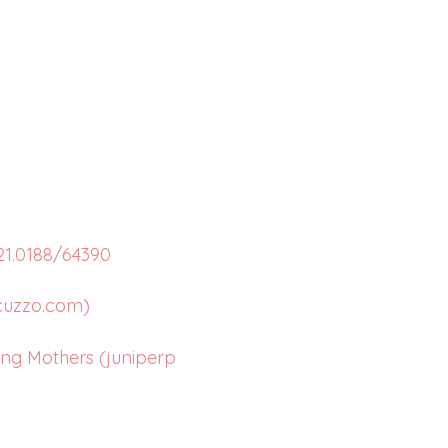
21.0188/64390
cuzzo.com)
ing Mothers (juniperp