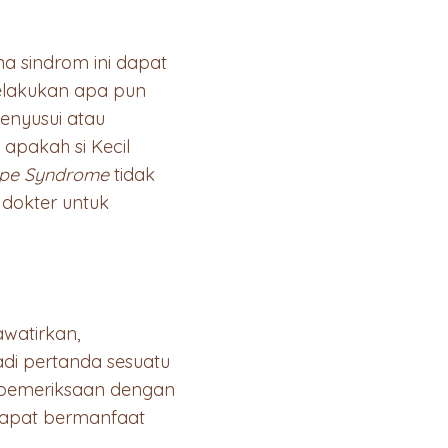
a sindrom ini dapat
melakukan apa pun
enyusui atau
apakah si Kecil
ipe Syndrome
tidak
dokter untuk
awatirkan,
di pertanda sesuatu
n pemeriksaan dengan
 dapat bermanfaat