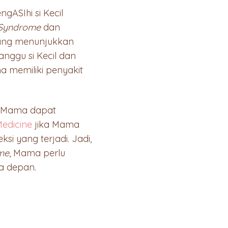
gASIhi si Kecil
 Syndrome
dan
yang menunjukkan
nggu si Kecil dan
 memiliki penyakit
, Mama dapat
Medicine
jika Mama
si yang terjadi. Jadi,
me
, Mama perlu
sa depan.