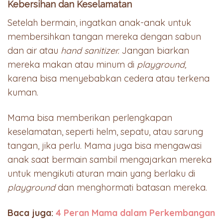
Kebersihan dan Keselamatan
Setelah bermain, ingatkan anak-anak untuk
membersihkan tangan mereka dengan sabun
dan air atau
hand sanitizer.
Jangan biarkan
mereka makan atau minum di
playground,
karena bisa menyebabkan cedera atau terkena
kuman.
Mama bisa memberikan perlengkapan
keselamatan, seperti helm, sepatu, atau sarung
tangan, jika perlu. Mama juga bisa mengawasi
anak saat bermain sambil mengajarkan mereka
untuk mengikuti aturan main yang berlaku di
playground
dan menghormati batasan mereka.
Baca juga:
4 Peran Mama dalam Perkembangan