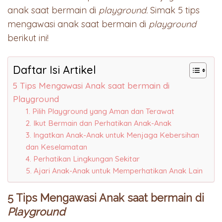
anak saat bermain di
playground.
Simak 5 tips
mengawasi anak saat bermain di
playground
berikut ini!
Daftar Isi Artikel
5 Tips Mengawasi Anak saat bermain di
Playground
1. Pilih Playground yang Aman dan Terawat
2. Ikut Bermain dan Perhatikan Anak-Anak
3. Ingatkan Anak-Anak untuk Menjaga Kebersihan
dan Keselamatan
4. Perhatikan Lingkungan Sekitar
5. Ajari Anak-Anak untuk Memperhatikan Anak Lain
5 Tips Mengawasi Anak saat bermain di
Playground