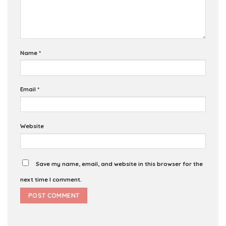
Name
*
Email
*
Website
Save my name, email, and website in this browser for the
next time I comment.