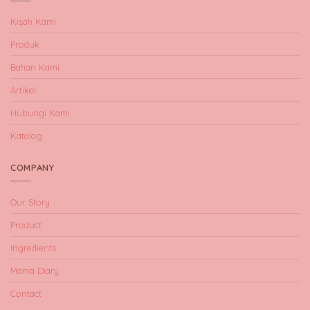
Kisah Kami
Produk
Bahan Kami
Artikel
Hubungi Kami
Katalog
COMPANY
Our Story
Product
Ingredients
Mama Diary
Contact