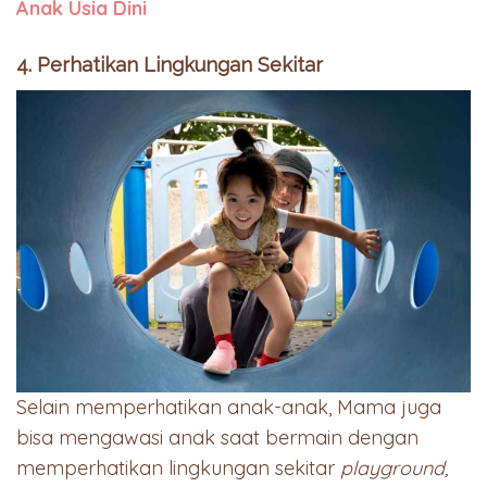
Anak Usia Dini
4. Perhatikan Lingkungan Sekitar
Selain memperhatikan anak-anak, Mama juga
bisa mengawasi anak saat bermain dengan
memperhatikan lingkungan sekitar
playground,