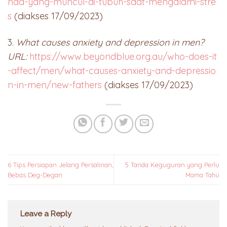
nda-yang-muncul-di-tubuh-saat-mengalami-stre
s
(diakses 17/09/2023)
3.
What causes anxiety and depression in men?
URL:
https://www.beyondblue.org.au/who-does-it
-affect/men/what-causes-anxiety-and-depressio
n-in-men/new-fathers
(diakses 17/09/2023)
6 Tips Persiapan Jelang Persalinan,
5 Tanda Keguguran yang Perlu
Bebas Deg-Degan
Mama Tahu
Leave a Reply