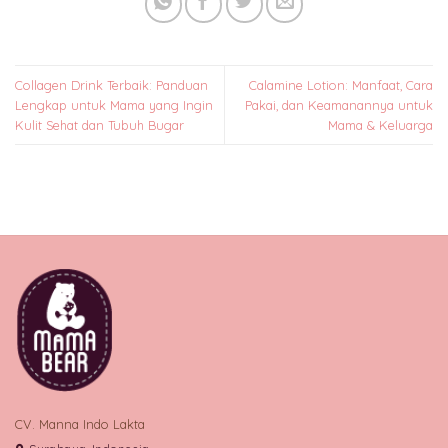
Collagen Drink Terbaik: Panduan
Calamine Lotion: Manfaat, Cara
Lengkap untuk Mama yang Ingin
Pakai, dan Keamanannya untuk
Kulit Sehat dan Tubuh Bugar
Mama & Keluarga
CV. Manna Indo Lakta