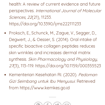
health: A review of current evidence and future
perspectives.
International Journal of Molecular
Sciences, 22
(21), 11233.
https://doi.org/10.3390/ijms222111233
Proksch, E., Schunck, M., Zague, V., Segger, D.,
Degwert, J., & Oesser, S. (2014). Oral intake of
specific bioactive collagen peptides reduces
skin wrinkles and increases dermal matrix
synthesis.
Skin Pharmacology and Physiology,
27
(3), 113–119. https://doi.org/10.1159/000355523
Kementerian Kesehatan RI. (2020).
Pedoman
Gizi Seimbang untuk Ibu Menyusui
. Retrieved
from https://www.kemkes.go.id