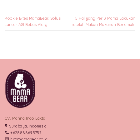
Kookie Bites MamaBear, Solusi
5 Hal yang Perlu Mama Lakukan
Lancar ASI Bebas Alergi!
setelah Makan Makanan Berlemak!
CV. Manna Indo Lakta
Surabaya, Indonesia
+628888695757
hi@mamabear.co.id