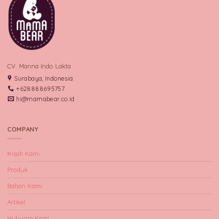
CV. Manna Indo Lakta
Surabaya, Indonesia
+628888695757
hi@mamabear.co.id
COMPANY
Kisah Kami
Produk
Bahan Kami
Artikel
Hubungi Kami