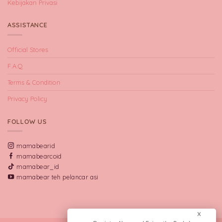
Kebijakan Privasi
ASSISTANCE
Official Stores
F.A.Q
Terms & Condition
Privacy Policy
FOLLOW US
mamabearid
mamabearcoid
mamabear_id
mamabear teh pelancar asi
X