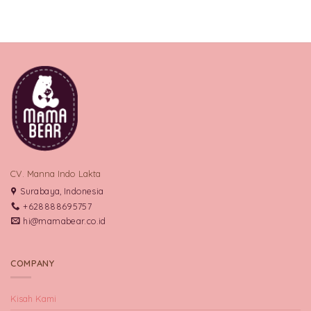
CV. Manna Indo Lakta
Surabaya, Indonesia
+628888695757
hi@mamabear.co.id
COMPANY
Kisah Kami