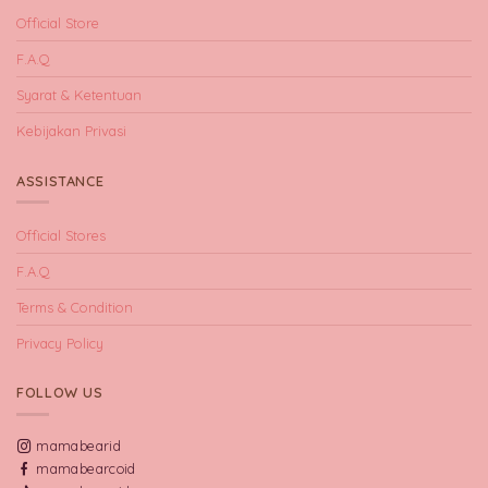
Official Store
F.A.Q
Syarat & Ketentuan
Kebijakan Privasi
ASSISTANCE
Official Stores
F.A.Q
Terms & Condition
Privacy Policy
FOLLOW US
mamabearid
mamabearcoid