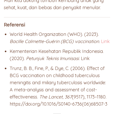
Mari kita dukung tumbuh kembang anak yang
sehat, kuat, dan bebas dari penyakit menular.
Referensi
World Health Organization (WHO). (2023).
Bacille Calmette-Guérin (BCG) vaccination
.
Link
Kementerian Kesehatan Republik Indonesia.
(2020).
Petunjuk Teknis Imunisasi
. Link
Trunz, B. B., Fine, P., & Dye, C. (2006). Effect of
BCG vaccination on childhood tuberculous
meningitis and miliary tuberculosis worldwide:
A meta-analysis and assessment of cost-
effectiveness.
The Lancet, 367
(9517), 1173–1180.
https://doi.org/10.1016/S0140-6736(06)68507-3