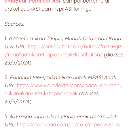
amaBear Pelancar ASI
. Sampai bertemu di
artikel edukASI dan inspirASI lainnya!
Sources:
1.
6 Manfaat Ikan Tilapia, Mudah Dicari dan Kaya
Gizi. URL:
https://hellosehat.com/nutrisi/fakta-giz
i/manfaat-ikan-tilapia-untuk-kesehatan/
(diakses
25/3/2024)
2.
Panduan Menyajikan Ikan untuk MPASI Anak.
URL:
https://www.alodokter.com/panduan-meny
ajikan-ikan-untuk-mpasi-anak
(diakses
25/3/2024)
3.
401 resep mpasi ikan tilapia enak dan mudah.
URL:
https://cookpad.com/id/cari/mpasi%20ika