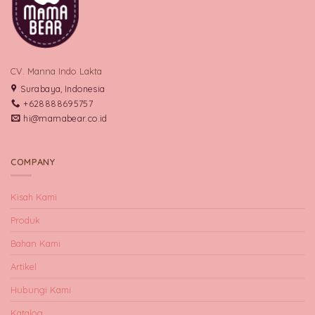
CV. Manna Indo Lakta
Surabaya, Indonesia
+628888695757
hi@mamabear.co.id
COMPANY
Kisah Kami
Produk
Bahan Kami
Artikel
Hubungi Kami
Katalog