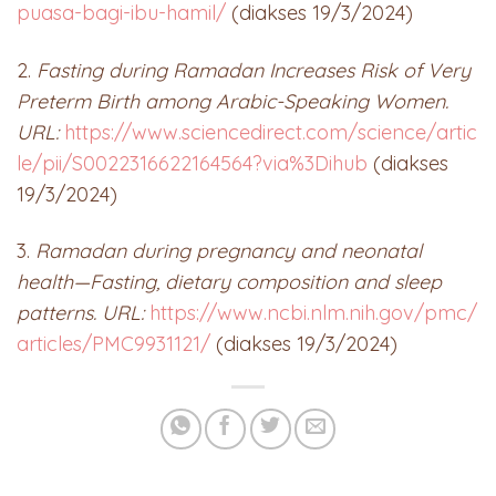
puasa-bagi-ibu-hamil/
(diakses 19/3/2024)
2.
Fasting during Ramadan Increases Risk of Very
Preterm Birth among Arabic-Speaking Women.
URL:
https://www.sciencedirect.com/science/artic
le/pii/S0022316622164564?via%3Dihub
(diakses
19/3/2024)
3.
Ramadan during pregnancy and neonatal
health—Fasting, dietary composition and sleep
patterns. URL:
https://www.ncbi.nlm.nih.gov/pmc/
articles/PMC9931121/
(diakses 19/3/2024)