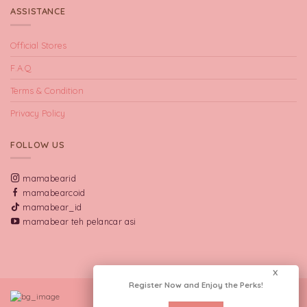
ASSISTANCE
Official Stores
F.A.Q
Terms & Condition
Privacy Policy
FOLLOW US
mamabearid
mamabearcoid
mamabear_id
mamabear teh pelancar asi
X
Register Now and Enjoy the Perks!