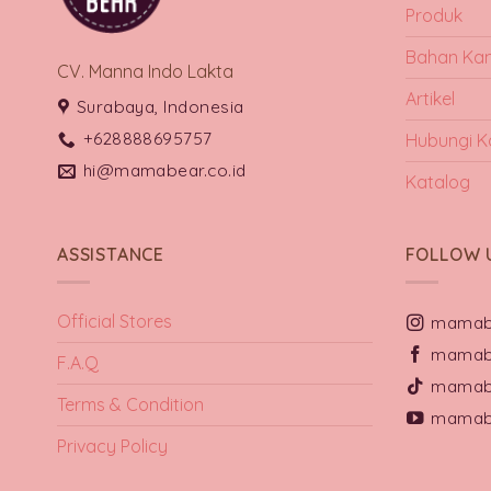
Produk
Bahan Ka
CV. Manna Indo Lakta
Artikel
Surabaya, Indonesia
+628888695757
Hubungi K
hi@mamabear.co.id
Katalog
ASSISTANCE
FOLLOW 
Official Stores
mamab
mamab
F.A.Q
mamab
Terms & Condition
mamabe
Privacy Policy