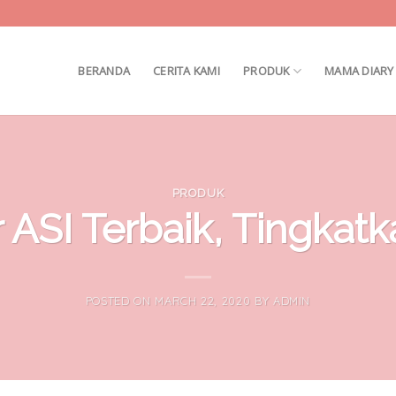
BERANDA
CERITA KAMI
PRODUK
MAMA DIARY
PRODUK
 ASI Terbaik, Tingkatk
POSTED ON
MARCH 22, 2020
BY
ADMIN