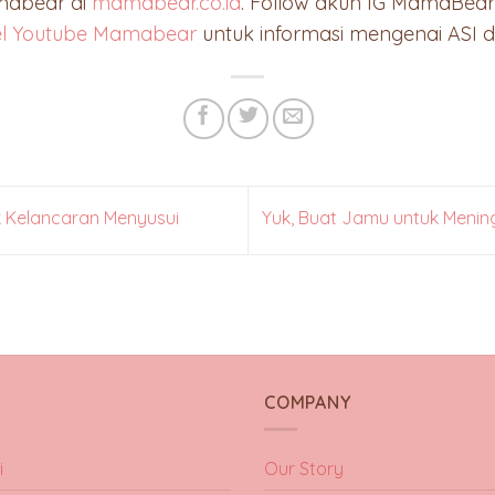
mabear di
mamabear.co.id
. Follow akun IG MamaBear
el Youtube Mamabear
untuk informasi mengenai ASI d
uk Kelancaran Menyusui
Yuk, Buat Jamu untuk Meni
Y
COMPANY
i
Our Story