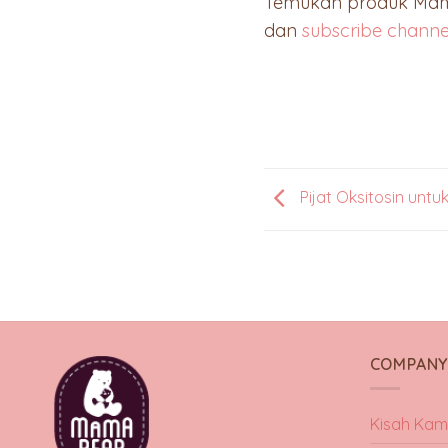
Temukan produk Ma
dan
subscribe chann
Pijat Oksitosin unt
COMPAN
Kisah Kam