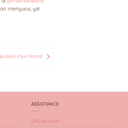
 di
@mamabearid
an menyusui, ya!
ngkatkan Imun Mama!
ASSISTANCE
Official Store