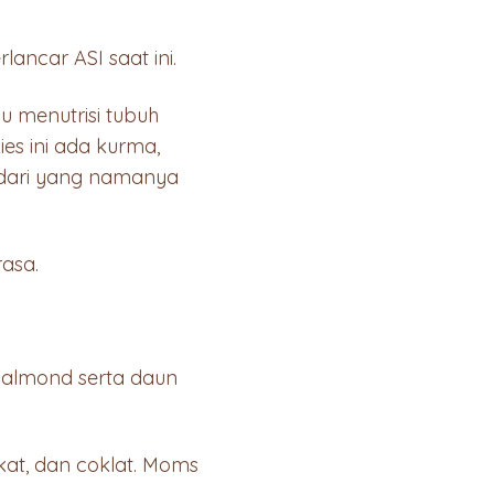
ancar ASI saat ini.
u menutrisi tubuh
s ini ada kurma,
s dari yang namanya
rasa.
 almond serta daun
ukat, dan coklat. Moms