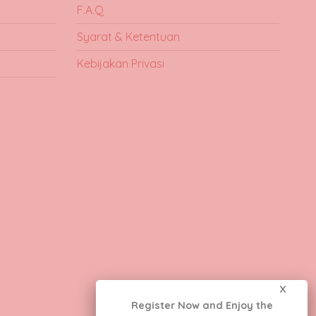
F.A.Q
Syarat & Ketentuan
Kebijakan Privasi
X
Register Now and Enjoy the