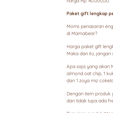
harga Rp. 40.000,00.
Paket gift lengkap p
Moms penasaran en
di Mamabear?
Harga paket gift leng
Maka dari itu, janga
Apa saja yang akan 
almond oat chip, 1 kuk
dan 1 zoya miz cokela
Dengan item produk y
dan tidak lupa ada fr