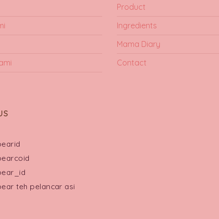
Product
mi
Ingredients
Mama Diary
ami
Contact
US
earid
earcoid
ear_id
ar teh pelancar asi