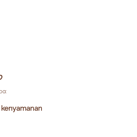
p
ba:
n kenyamanan