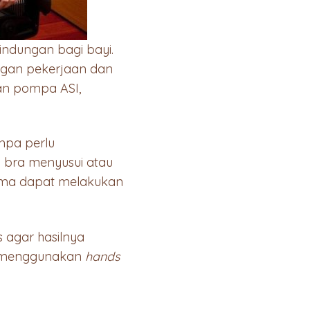
indungan bagi bayi.
ngan pekerjaan dan
an pompa ASI,
npa perlu
 bra menyusui atau
Mama dapat melakukan
agar hasilnya
et menggunakan
hands