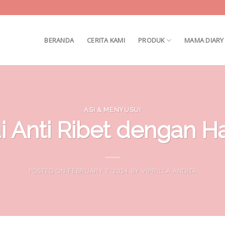
BERANDA
CERITA KAMI
PRODUK
MAMA DIARY
ASI & MENYUSUI
i Anti Ribet dengan 
POSTED ON
FEBRUARY 7, 2024
BY
VIPRILLA ANDITA