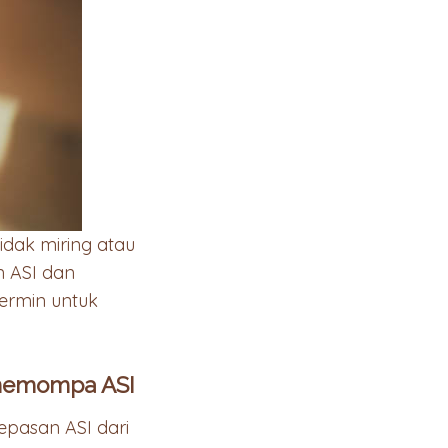
idak miring atau
n ASI dan
rmin untuk
 memompa ASI
epasan ASI dari