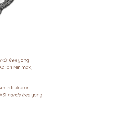
nds free
yang
Kolibri Minimax,
eperti ukuran,
 ASI
hands free
yang