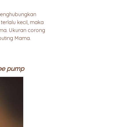
menghubungkan
erlalu kecil, maka
ama. Ukuran corong
 puting Mama.
ee
pump