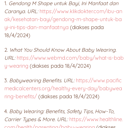
1.
Gendong M Shape untuk Bayi, Ini Manfaat dan
Caranya. URL:
https://www.klikdokter.com/ibu-an
ak/kesehatan-bayi/gendong-m-shape-untuk-ba
yi-ini-tips-dan-manfaatnya
(diakses pada
18/4/2024)
2.
What You Should Know About Baby Wearing.
URL:
https://www.webmd.com/baby/what-is-bab
y-wearing
(diakses pada 18/4/2024)
3.
Babywearing Benefits. URL:
https://www.pacific
medicalcenters.org/healthy-every-day/babywea
ring-benefits/
(diakses pada 18/4/2024)
4.
Baby Wearing: Benefits, Safety Tips, How-To,
Carrier Types & More. URL:
https://www.healthline.
com/health/parenting/baby-wearing
(diakses