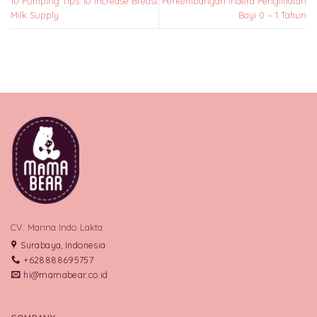
10 Pumping Tips To Increase Breast
Perkembangan Indera Penglihatan
Milk Supply
Bayi 0 – 1 Tahun
CV. Manna Indo Lakta
Surabaya, Indonesia
+628888695757
hi@mamabear.co.id