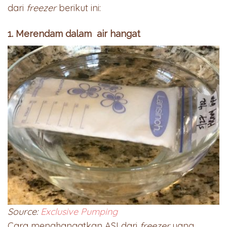
dari
freezer
berikut ini:
1. Merendam dalam air hangat
Source:
Exclusive Pumping
Cara menghangatkan ASI dari
freezer
yang