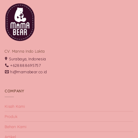
CV. Manna Indo Lakta
Surabaya, Indonesia
+628888695757
hi@mamabear.co.id
COMPANY
Kisah Kami
Produk
Bahan Kami
Artikel