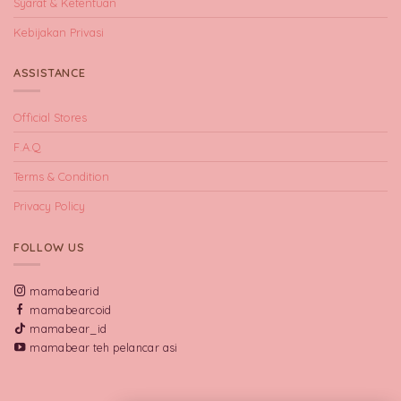
Syarat & Ketentuan
Kebijakan Privasi
ASSISTANCE
Official Stores
F.A.Q
Terms & Condition
Privacy Policy
FOLLOW US
mamabearid
mamabearcoid
mamabear_id
mamabear teh pelancar asi