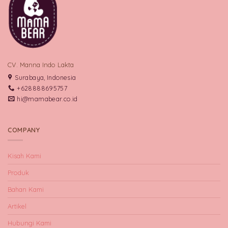
CV. Manna Indo Lakta
Surabaya, Indonesia
+628888695757
hi@mamabear.co.id
COMPANY
Kisah Kami
Produk
Bahan Kami
Artikel
Hubungi Kami