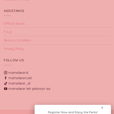
ASSISTANCE
Official Stores
F.A.Q
Terms & Condition
Privacy Policy
FOLLOW US
mamabearid
mamabearcoid
mamabear_id
mamabear teh pelancar asi
X
Register Now and Enjoy the Perks!