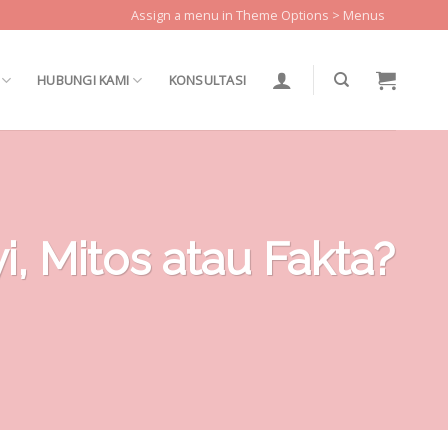
Assign a menu in Theme Options > Menus
HUBUNGI KAMI
KONSULTASI
, Mitos atau Fakta?