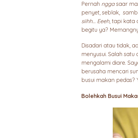
Pernah
ngga
saar ma
penyet, seblak, samb
siihh…
Eeeh
, tapi kat
begitu ya? Memangny
Disadari atau tidak, 
menyusui. Salah satu
mengalami diare. Say
berusaha mencari su
busui makan pedas? Y
Bolehkah Busui Mak