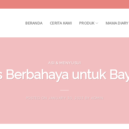
BERANDA
CERITA KAMI
PRODUK
MAMA DIARY
ASI & MENYUSUI
Berbahaya untuk Bayi
POSTED ON
JANUARY 30, 2023
BY
ADMIN