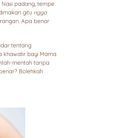
Nasi padang, tempe
 dimakan gitu
ngga
larangan. Apa benar
edar tentang
na khawatir bayi Mama
mentah-mentah tanpa
benar? Bolehkah