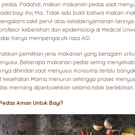
pedas. Padahal, makan makanan pedas saat menyusu
 pada bayi
lho
, Ma…Tidak ada bukti bahwa makan ma
ngalami sakit perut atau ketidaknyamanan lainnya
 profesor kebersihan dan epidemiologi di Medical Unive
edas hanya mempengaruhi rasa ASI.
tikan pemilihan jenis makanan yang beragam untu
menyusui. Beberapa makanan pedas sering menyeb
knya dihindari saat menyusui. Konsumsi terlalu ban
kesehatan Mama menurun sehingga proses menyusu
das memang diperbolehkan selama tidak berlebihan.
Pedas Aman Untuk Bayi?