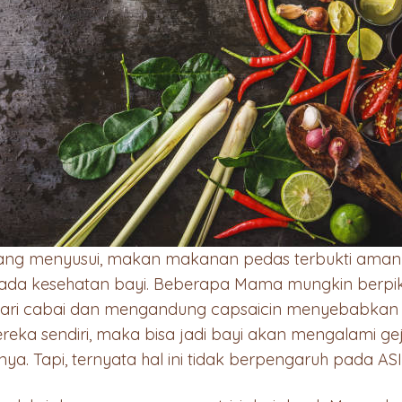
ng menyusui, makan makanan pedas terbukti aman 
ada kesehatan bayi. Beberapa Mama mungkin berp
dari cabai dan mengandung capsaicin menyebabkan 
ereka sendiri, maka bisa jadi bayi akan mengalami g
nya. Tapi, ternyata hal ini tidak berpengaruh pada 