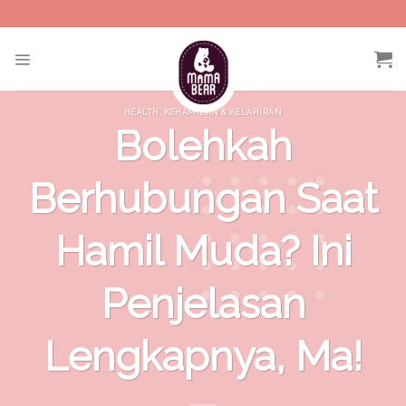
Skip
to
content
HEALTH
,
KEHAMILAN & KELAHIRAN
Bolehkah
Berhubungan Saat
Hamil Muda? Ini
Penjelasan
Lengkapnya, Ma!