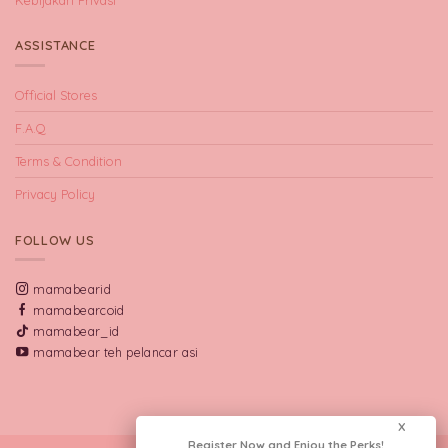
Kebijakan Privasi
ASSISTANCE
Official Stores
F.A.Q
Terms & Condition
Privacy Policy
FOLLOW US
mamabearid
mamabearcoid
mamabear_id
mamabear teh pelancar asi
X
Register Now and Enjoy the Perks!