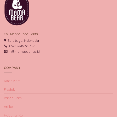
CV. Manna Indo Lakta
Surabaya, Indonesia
+628888695757
hi@mamabear.co.id
COMPANY
Kisah Kami
Produk
Bahan Kami
Artikel
Hubungi Kami