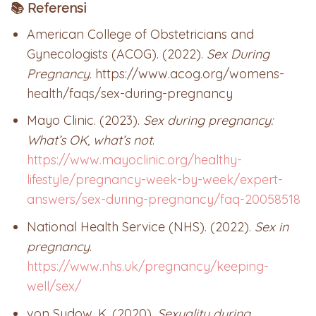
📚 Referensi
American College of Obstetricians and
Gynecologists (ACOG). (2022).
Sex During
Pregnancy
. https://www.acog.org/womens-
health/faqs/sex-during-pregnancy
Mayo Clinic. (2023).
Sex during pregnancy:
What’s OK, what’s not
.
https://www.mayoclinic.org/healthy-
lifestyle/pregnancy-week-by-week/expert-
answers/sex-during-pregnancy/faq-20058518
National Health Service (NHS). (2022).
Sex in
pregnancy
.
https://www.nhs.uk/pregnancy/keeping-
well/sex/
von Sydow, K. (2020).
Sexuality during