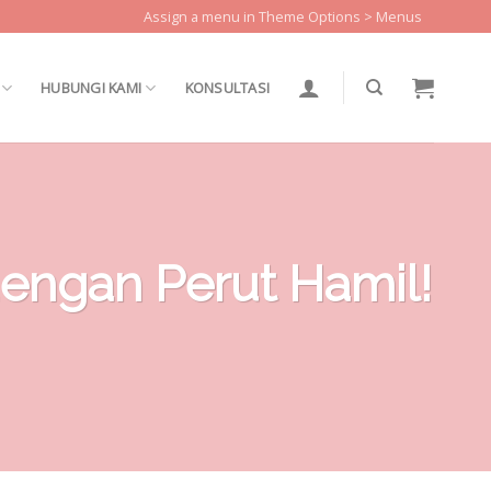
Assign a menu in Theme Options > Menus
HUBUNGI KAMI
KONSULTASI
dengan Perut Hamil!