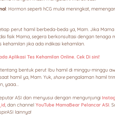
nal
: Hormon seperti hCG mulai meningkat, memenga
setiap perut hamil berbeda-beda ya, Mam. Jika Mam
si fisik Mama, segera berkonsultasi dengan tenaga 
kehamilan jika ada indikasi kehamilan.
da Aplikasi Tes Kehamilan Online. Cek Di sini!
n tentang bentuk perut Ibu hamil di minggu-minggu aw
 saat hamil ya, Mam. Yuk,
share
pengalaman hamil tri
n, yaaa…
seputar ASI dan menyusui dengan mengunjungi
Inst
id
, dan channel
YouTube MamaBear Pelancar ASI
. 
spirASI lainnya!