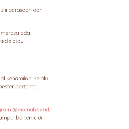
ruhi perasaan dan
a merasa ada
medis atau
al kehamilan. Selalu
mester pertama
agram @mamabearid
,
Sampai bertemu di