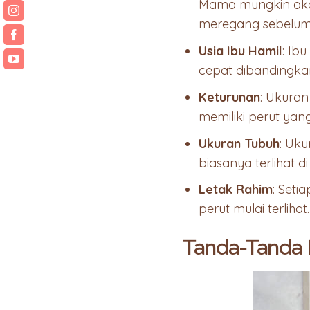
Mama mungkin akan
meregang sebelum
Usia Ibu Hamil
: Ib
cepat dibandingka
Keturunan
: Ukuran
memiliki perut yang
Ukuran Tubuh
: Uk
biasanya terlihat d
Letak Rahim
: Seti
perut mulai terlihat.
Tanda-Tanda 