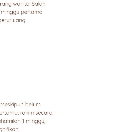
ang wanita. Salah
a minggu pertama
perut yang
. Meskipun belum
pertama, rahim secara
ehamilan 1 minggu,
nifikan.