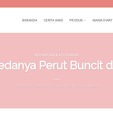
BERANDA
CERITA KAMI
PRODUK
MAMA DIARY
KEHAMILAN & KELAHIRAN
Bedanya Perut Buncit 
POSTED ON
FEBRUARY 26, 2024
BY
VIPRILLA ANDITA