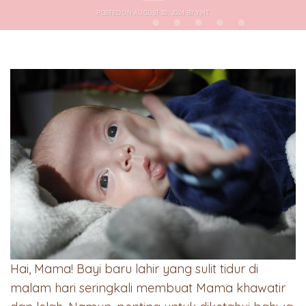
POSTED ON
AUGUST 30, 2024
BY
YMT
Hai, Mama! Bayi baru lahir yang sulit tidur di
malam hari seringkali membuat Mama khawatir