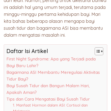
dan lelah. Namun, penting untuk diketahui bahwa
ini adalah hal yang umum terjadi, terutama pada
minggu-minggu pertama kehidupan bayi. Mari
kita bahas beberapa alasan mengapa bayi
susah tidur dan bagaimana ASI bisa membantu
dalam mengatasi masalah ini.
Daftar Isi Artikel
First Night Syndrome: Apa yang Terjadi pada
Bayi Baru Lahir?
Bagaimana ASI Membantu Meregulasi Aktivitas
Tidur Bayi?
Bayi Susah Tidur dan Bangun Malam Hari,
Apakah Aman?
Tips dan Cara Mengatasi Bayi Susah Tidur
1. Manfaat Hormon dalam ASI: Cortisol dan