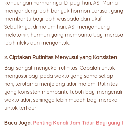
kandungan hormonnya. Di pagi hari, ASI Mama
mengandung lebih banyak hormon cortisol, yang
membantu bayi lebih waspada dan aktif.
Sebaliknya, di malam hari, ASI mengandung
melatonin, hormon yang membantu bayi merasa
lebih rileks dan mengantuk.
2. Ciptakan Rutinitas Menyusui yang Konsisten
Bayi sangat menyukai rutinitas. Cobalah untuk
menyusui bayi pada waktu yang sama setiap
hari, terutama menjelang tidur malam. Rutinitas
yang konsisten membantu tubuh bayi mengenali
waktu tidur, sehingga lebih mudah bagi mereka
untuk tertidur.
Baca Juga:
Penting Kenali Jam Tidur Bayi yang I