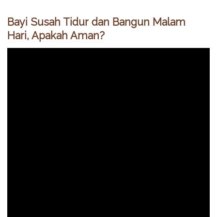
Bayi Susah Tidur dan Bangun Malam
Hari, Apakah Aman?