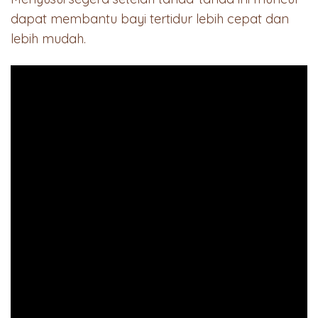
dapat membantu bayi tertidur lebih cepat dan
lebih mudah.