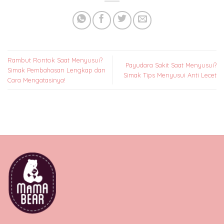
Rambut Rontok Saat Menyusui?
Payudara Sakit Saat Menyusui?
Simak Pembahasan Lengkap dan
Simak Tips Menyusui Anti Lecet
Cara Mengatasinya!