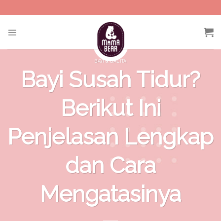
Skip
to
content
BAYI & BALITA
Bayi Susah Tidur?
Berikut Ini
Penjelasan Lengkap
dan Cara
Mengatasinya