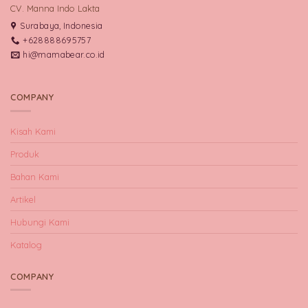
CV. Manna Indo Lakta
Surabaya, Indonesia
+628888695757
hi@mamabear.co.id
COMPANY
Kisah Kami
Produk
Bahan Kami
Artikel
Hubungi Kami
Katalog
COMPANY