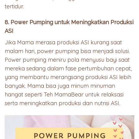
tertidur.
8. Power Pumping untuk Meningkatkan Produksi
ASI
Jika Mama merasa produksi ASI kurang saat
malam hari, power pumping bisa menjadi solusi.
Power pumping meniru pola menyusu bayi saat
mereka sedang dalam fase pertumbuhan cepat,
yang membantu merangsang produksi ASI lebih
banyak. Mama bisa juga minum minuman
hangat seperti Teh MamaBear untuk relaksasi
serta meningkatkan produksi dan nutrisi ASI.