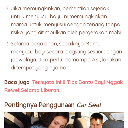
Jika memungkinkan, berhentilah sejenak
untuk menyusui bayi. Ini memungkinkan
mama untuk menyusui dengan tenang tanpa
risiko yang ditimbulkan oleh pergerakan mobil.
Selama perjalanan, sebaiknya Mama
menyusui bayi secara langsung sesuai dengan
jadwalnya. Jika perlu memompa ASI, lakukan
di tempat yang nyaman.
Baca juga:
Ternyata Ini 8 Tips Bantu Bayi Nggak
Rewel Selama Liburan
Pentingnya Penggunaan
Car Seat