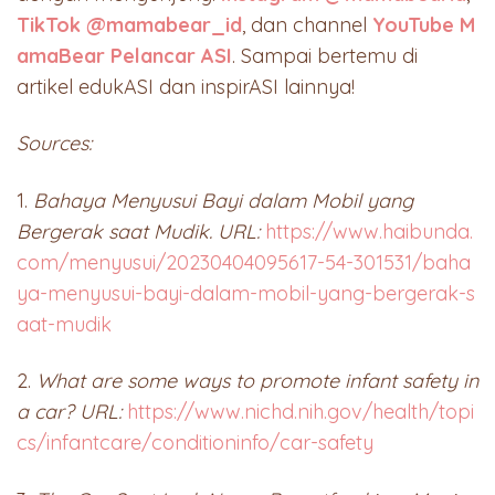
TikTok @mamabear_id
, dan channel
YouTube M
amaBear Pelancar ASI
. Sampai bertemu di
artikel edukASI dan inspirASI lainnya!
Sources:
1.
Bahaya Menyusui Bayi dalam Mobil yang
Bergerak saat Mudik. URL:
https://www.haibunda.
com/menyusui/20230404095617-54-301531/baha
ya-menyusui-bayi-dalam-mobil-yang-bergerak-s
aat-mudik
2.
What are some ways to promote infant safety in
a car? URL:
https://www.nichd.nih.gov/health/topi
cs/infantcare/conditioninfo/car-safety