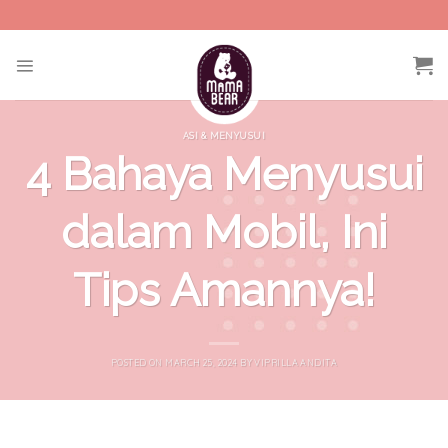
Skip
to
content
ASI & MENYUSUI
4 Bahaya Menyusui
dalam Mobil, Ini
Tips Amannya!
POSTED ON
MARCH 25, 2024
BY
VIPRILLA ANDITA