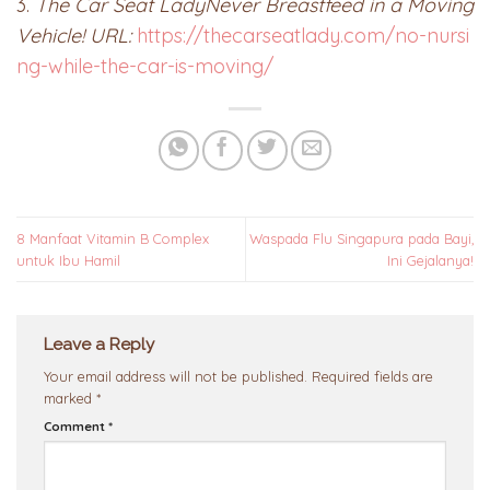
3.
The Car Seat LadyNever Breastfeed in a Moving
Vehicle! URL:
https://thecarseatlady.com/no-nursi
ng-while-the-car-is-moving/
8 Manfaat Vitamin B Complex
Waspada Flu Singapura pada Bayi,
untuk Ibu Hamil
Ini Gejalanya!
Leave a Reply
Your email address will not be published.
Required fields are
marked
*
Comment
*