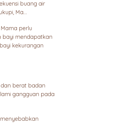
ekuensi buang air
cukupi, Ma…
, Mama perlu
ah bayi mendapatkan
 bayi kekurangan
gi dan berat badan
alami gangguan pada
ga menyebabkan