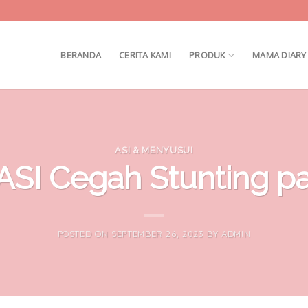
BERANDA
CERITA KAMI
PRODUK
MAMA DIARY
ASI & MENYUSUI
ASI Cegah Stunting p
POSTED ON
SEPTEMBER 26, 2023
BY
ADMIN