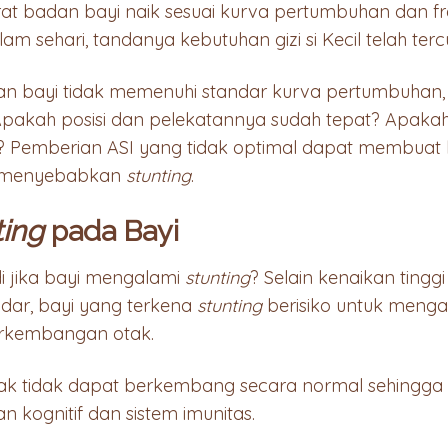
rat badan bayi naik sesuai kurva pertumbuhan dan fr
alam sehari, tandanya kebutuhan gizi si Kecil telah ter
adan bayi tidak memenuhi standar kurva pertumbuhan
 Apakah posisi dan pelekatannya sudah tepat? Apak
? Pemberian ASI yang tidak optimal dapat membuat
a menyebabkan
stunting
.
ting
pada Bayi
i jika bayi mengalami
stunting
? Selain kenaikan ting
ndar, bayi yang terkena
stunting
berisiko untuk meng
rkembangan otak.
tak tidak dapat berkembang secara normal sehing
kognitif dan sistem imunitas.