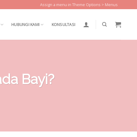
Assign a menu in Theme Options > Menus
HUBUNGI KAMI
KONSULTASI
ada Bayi?