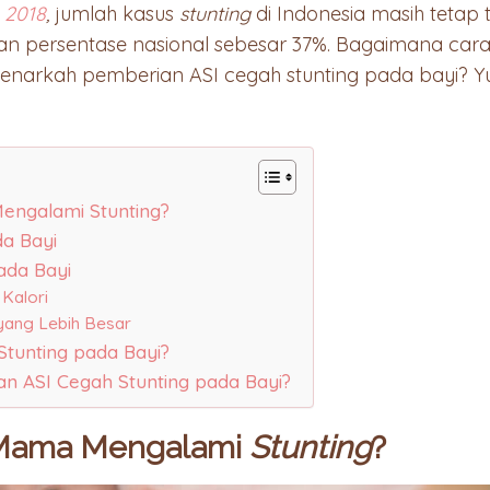
, 2018
,
jumlah kasus
stunting
di Indonesia masih tetap 
gan persentase nasional sebesar 37%. Bagaimana ca
Benarkah pemberian ASI cegah stunting pada bayi? Yu
engalami Stunting?
a Bayi
ada Bayi
 Kalori
 yang Lebih Besar
tunting pada Bayi?
n ASI Cegah Stunting pada Bayi?
 Mama Mengalami
Stunting
?