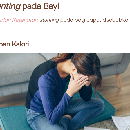
unting
pada Bayi
rian Kesehatan
,
stunting
pada bayi dapat disebabka
pan Kalori