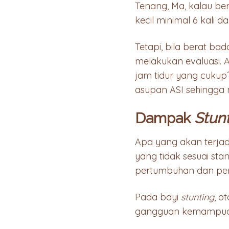
Tenang, Ma, kalau be
kecil minimal 6 kali d
Tetapi, bila berat b
melakukan evaluasi.
jam tidur yang cukup
asupan ASI sehingg
Dampak
Stun
Apa yang akan terjad
yang tidak sesuai sta
pertumbuhan dan pe
Pada bayi
stunting
, o
gangguan kemampuan 