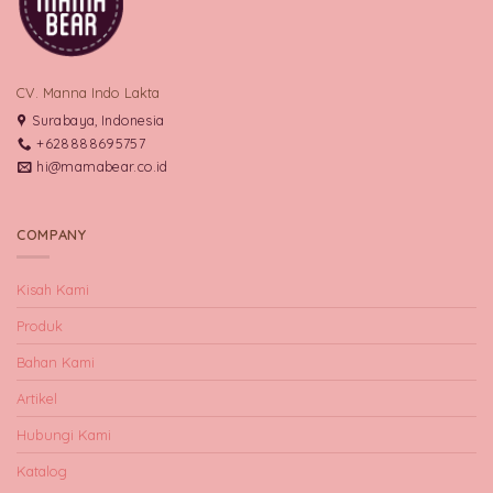
CV. Manna Indo Lakta
Surabaya, Indonesia
+628888695757
hi@mamabear.co.id
COMPANY
Kisah Kami
Produk
Bahan Kami
Artikel
Hubungi Kami
Katalog