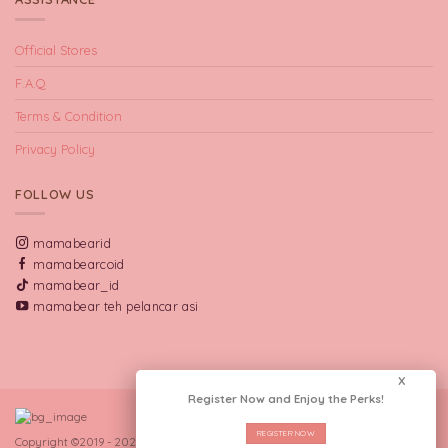
Official Stores
F.A.Q
Terms & Condition
Privacy Policy
FOLLOW US
mamabearid
mamabearcoid
mamabear_id
mamabear teh pelancar asi
X
Register Now and Enjoy the Perks!
REGISTER NOW
Copyright ©2019 - 2026 CV Manna Indo Lakta.