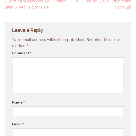
5 Cara Menggendong Bayi, Efektif
ASI Lindungi Covid, Bagaimana
Bikin Si Kecil Tidur Pulas!
Caranya?
Leave a Reply
Your email address will not be published.
Required fields are
marked
*
Comment
*
Name
*
Email
*