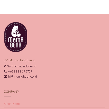
CV. Manna Indo Lakta
Surabaya, Indonesia
+628888695757
hi@mamabear.co.id
COMPANY
Kisah Kami