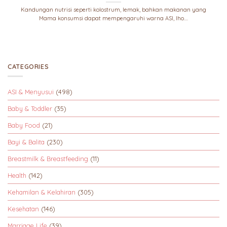
Kandungan nutrisi seperti kolostrum, lemak, bahkan makanan yang
Mama konsumsi dapat mempengaruhi warna ASI, lho....
CATEGORIES
ASI & Menyusui
(498)
Baby & Toddler
(35)
Baby Food
(21)
Bayi & Balita
(230)
Breastmilk & Breastfeeding
(11)
Health
(142)
Kehamilan & Kelahiran
(305)
Kesehatan
(146)
Marriage Life
(39)