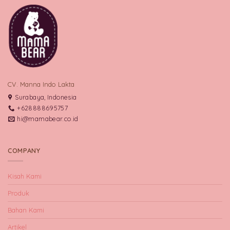
CV. Manna Indo Lakta
Surabaya, Indonesia
+628888695757
hi@mamabear.co.id
COMPANY
Kisah Kami
Produk
Bahan Kami
Artikel