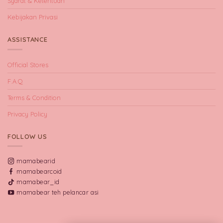
Syarat & Ketentuan
Kebijakan Privasi
ASSISTANCE
Official Stores
F.A.Q
Terms & Condition
Privacy Policy
FOLLOW US
mamabearid
mamabearcoid
mamabear_id
mamabear teh pelancar asi