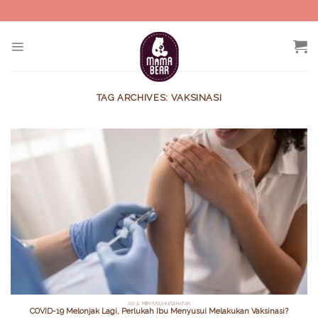
Skip
to
content
TAG ARCHIVES:
VAKSINASI
ASI & MENYUSUI KESEHATAN
COVID-19 Melonjak Lagi, Perlukah Ibu Menyusui Melakukan Vaksinasi?