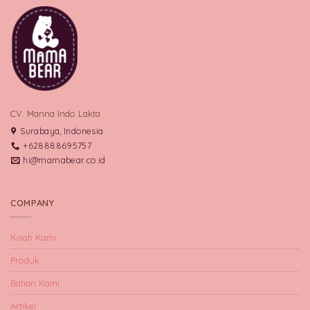
CV. Manna Indo Lakta
Surabaya, Indonesia
+628888695757
hi@mamabear.co.id
COMPANY
Kisah Kami
Produk
Bahan Kami
Artikel