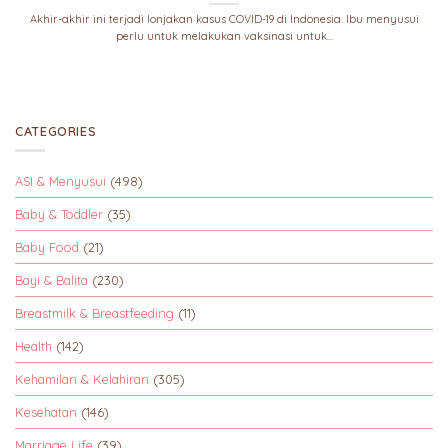
Akhir-akhir ini terjadi lonjakan kasus COVID-19 di Indonesia. Ibu menyusui
perlu untuk melakukan vaksinasi untuk...
CATEGORIES
ASI & Menyusui
(498)
Baby & Toddler
(35)
Baby Food
(21)
Bayi & Balita
(230)
Breastmilk & Breastfeeding
(11)
Health
(142)
Kehamilan & Kelahiran
(305)
Kesehatan
(146)
Marriage Life
(39)