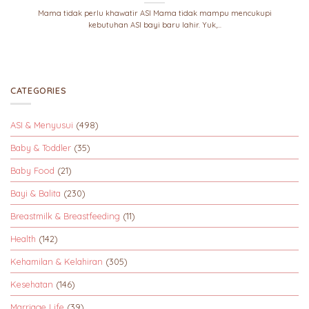
Mama tidak perlu khawatir ASI Mama tidak mampu mencukupi
kebutuhan ASI bayi baru lahir. Yuk,...
CATEGORIES
ASI & Menyusui
(498)
Baby & Toddler
(35)
Baby Food
(21)
Bayi & Balita
(230)
Breastmilk & Breastfeeding
(11)
Health
(142)
Kehamilan & Kelahiran
(305)
Kesehatan
(146)
Marriage Life
(39)