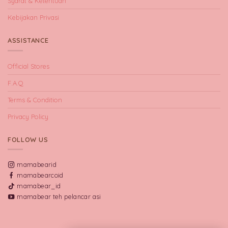
Syarat & Ketentuan
Kebijakan Privasi
ASSISTANCE
Official Stores
F.A.Q
Terms & Condition
Privacy Policy
FOLLOW US
mamabearid
mamabearcoid
mamabear_id
mamabear teh pelancar asi