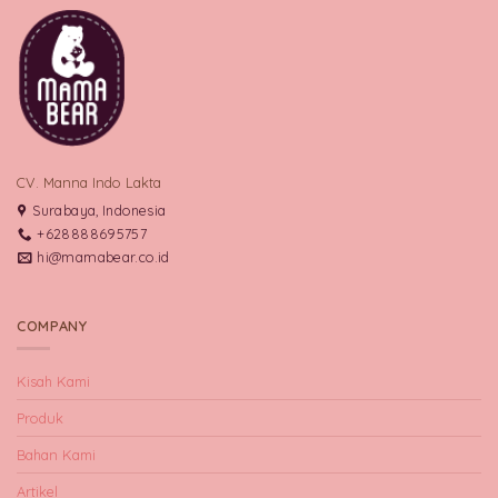
CV. Manna Indo Lakta
Surabaya, Indonesia
+628888695757
hi@mamabear.co.id
COMPANY
Kisah Kami
Produk
Bahan Kami
Artikel