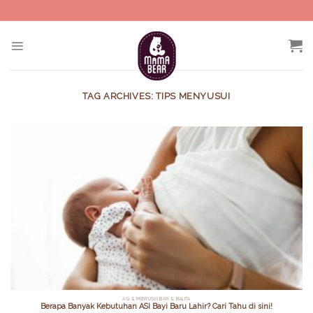
Skip
to
content
TAG ARCHIVES:
TIPS MENYUSUI
ASI & MENYUSUI BAYI & BALITA
Berapa Banyak Kebutuhan ASI Bayi Baru Lahir? Cari Tahu di sini!