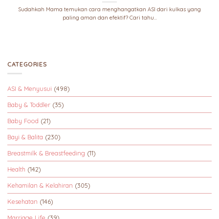
Sudahkah Mama temukan cara menghangatkan ASI dari kulkas yang
paling aman dan efektif? Cari tahu...
CATEGORIES
ASI & Menyusui
(498)
Baby & Toddler
(35)
Baby Food
(21)
Bayi & Balita
(230)
Breastmilk & Breastfeeding
(11)
Health
(142)
Kehamilan & Kelahiran
(305)
Kesehatan
(146)
Marriage Life
(39)