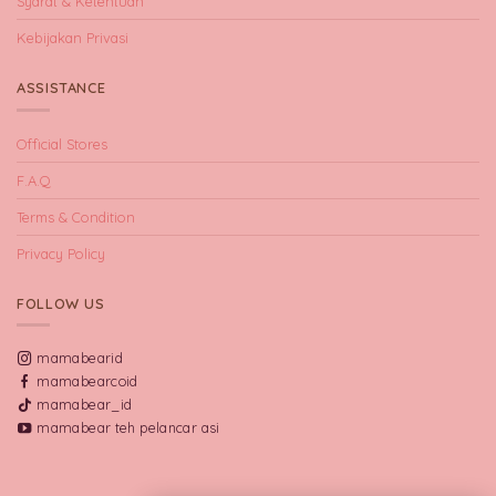
Syarat & Ketentuan
Kebijakan Privasi
ASSISTANCE
Official Stores
F.A.Q
Terms & Condition
Privacy Policy
FOLLOW US
mamabearid
mamabearcoid
mamabear_id
mamabear teh pelancar asi