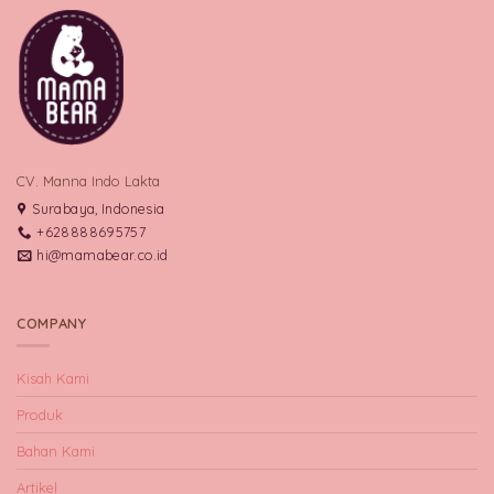
CV. Manna Indo Lakta
Surabaya, Indonesia
+628888695757
hi@mamabear.co.id
COMPANY
Kisah Kami
Produk
Bahan Kami
Artikel