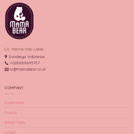
CV. Manna Indo Lakta
Surabaya, Indonesia
+628888695757
hi@mamabear.co.id
COMPANY
Kisah Kami
Produk
Bahan Kami
Artikel