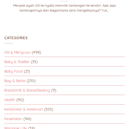
Menjadi ayah ASI ternyata memiliki tantangan tersendiri. Apa saja
tantangannya dan bagaimana cara mengatasinya? Yuk,...
CATEGORIES
ASI & Menyusui
(498)
Baby & Toddler
(35)
Baby Food
(21)
Bayi & Balita
(230)
Breastmilk & Breastfeeding
(11)
Health
(142)
Kehamilan & Kelahiran
(305)
Kesehatan
(146)
Marriage Life
(39)