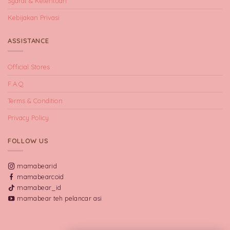
Syarat & Ketentuan
Kebijakan Privasi
ASSISTANCE
Official Stores
F.A.Q
Terms & Condition
Privacy Policy
FOLLOW US
mamabearid
mamabearcoid
mamabear_id
mamabear teh pelancar asi