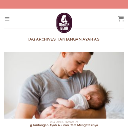
Skip
to
content
TAG ARCHIVES:
TANTANGAN AYAH ASI
ASI & MENYUSUI MARRIAGE LIFE
5 Tantangan Ayah ASI dan Cara Mengatasinya