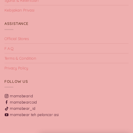
Syarat & Ketentuan
Kebijakan Privasi
ASSISTANCE
Official Stores
F.A.Q
Terms & Condition
Privacy Policy
FOLLOW US
mamabearid
mamabearcoid
mamabear_id
mamabear teh pelancar asi