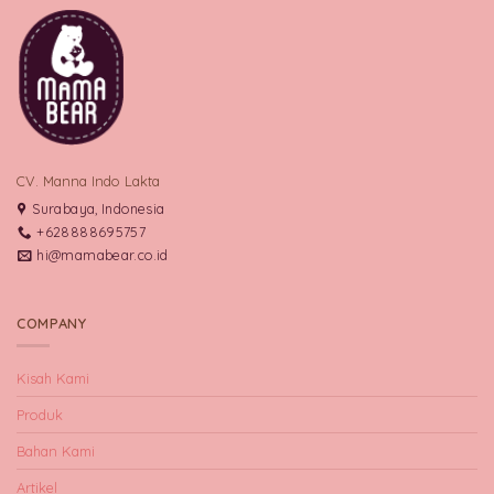
CV. Manna Indo Lakta
Surabaya, Indonesia
+628888695757
hi@mamabear.co.id
COMPANY
Kisah Kami
Produk
Bahan Kami
Artikel