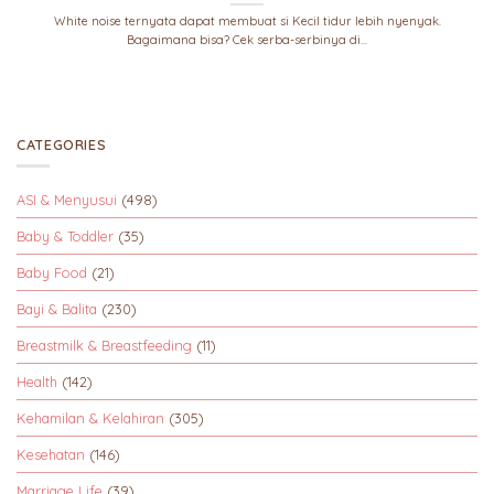
White noise ternyata dapat membuat si Kecil tidur lebih nyenyak.
Bagaimana bisa? Cek serba-serbinya di...
CATEGORIES
ASI & Menyusui
(498)
Baby & Toddler
(35)
Baby Food
(21)
Bayi & Balita
(230)
Breastmilk & Breastfeeding
(11)
Health
(142)
Kehamilan & Kelahiran
(305)
Kesehatan
(146)
Marriage Life
(39)