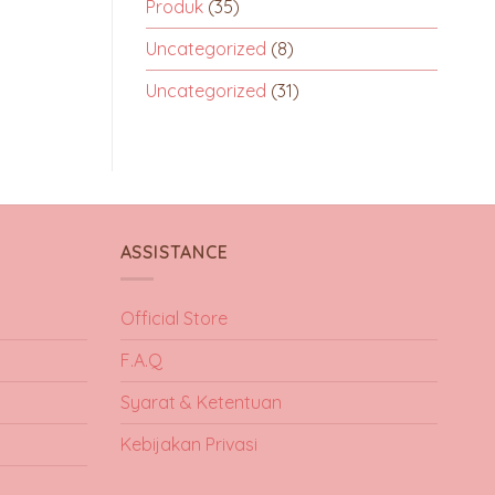
Produk
(35)
Uncategorized
(8)
Uncategorized
(31)
ASSISTANCE
Official Store
F.A.Q
Syarat & Ketentuan
Kebijakan Privasi