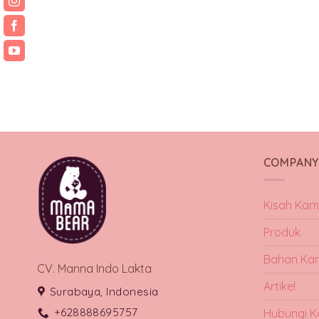
COMPAN
Kisah Kam
Produk
Bahan Ka
CV. Manna Indo Lakta
Artikel
Surabaya, Indonesia
+628888695757
Hubungi K