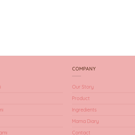
Y
COMPANY
i
Our Story
Product
mi
Ingredients
Mama Diary
ami
Contact