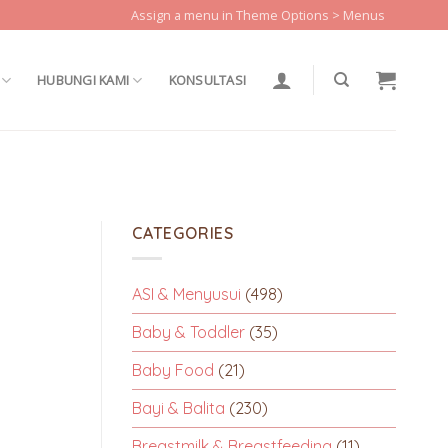
Assign a menu in Theme Options > Menus
HUBUNGI KAMI
KONSULTASI
CATEGORIES
ASI & Menyusui
(498)
Baby & Toddler
(35)
Baby Food
(21)
Bayi & Balita
(230)
Breastmilk & Breastfeeding
(11)