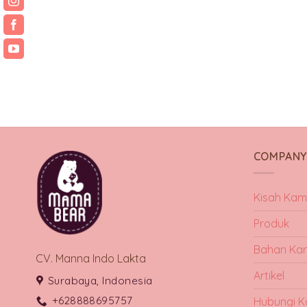
COMPAN
Kisah Kam
Produk
Bahan Ka
CV. Manna Indo Lakta
Artikel
Surabaya, Indonesia
+628888695757
Hubungi K