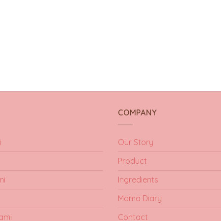
Y
COMPANY
i
Our Story
Product
mi
Ingredients
Mama Diary
ami
Contact