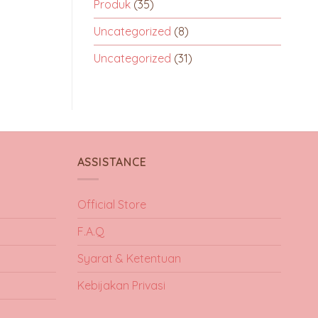
Produk
(35)
Uncategorized
(8)
Uncategorized
(31)
ASSISTANCE
Official Store
F.A.Q
Syarat & Ketentuan
Kebijakan Privasi