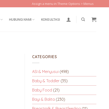
Assign a menu in Theme Options > Menus
HUBUNGI KAMI
KONSULTASI
CATEGORIES
ASI & Menyusui
(498)
Baby & Toddler
(35)
Baby Food
(21)
Bayi & Balita
(230)
Breastmilk & Breastfeeding
(11)